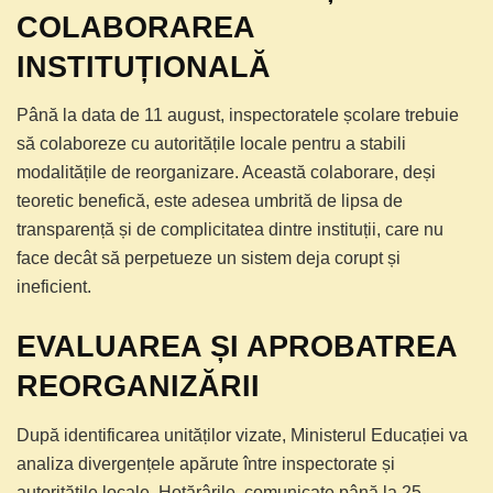
COLABORAREA
INSTITUȚIONALĂ
Până la data de 11 august, inspectoratele școlare trebuie
să colaboreze cu autoritățile locale pentru a stabili
modalitățile de reorganizare. Această colaborare, deși
teoretic benefică, este adesea umbrită de lipsa de
transparență și de complicitatea dintre instituții, care nu
face decât să perpetueze un sistem deja corupt și
ineficient.
EVALUAREA ȘI APROBATREA
REORGANIZĂRII
După identificarea unităților vizate, Ministerul Educației va
analiza divergențele apărute între inspectorate și
autoritățile locale. Hotărârile, comunicate până la 25