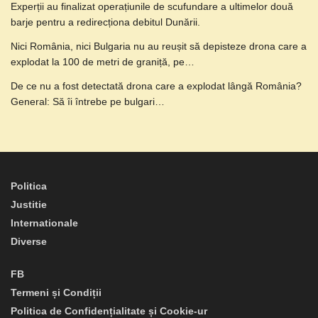
Experții au finalizat operațiunile de scufundare a ultimelor două
barje pentru a redirecționa debitul Dunării.
Nici România, nici Bulgaria nu au reușit să depisteze drona care a
explodat la 100 de metri de graniță, pe…
De ce nu a fost detectată drona care a explodat lângă România?
General: Să îi întrebe pe bulgari…
Politica
Justitie
Internationale
Diverse
FB
Termeni și Condiții
Politica de Confidențialitate și Cookie-ur