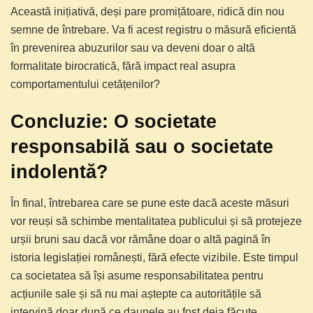
Această inițiativă, deși pare promițătoare, ridică din nou
semne de întrebare. Va fi acest registru o măsură eficientă
în prevenirea abuzurilor sau va deveni doar o altă
formalitate birocratică, fără impact real asupra
comportamentului cetățenilor?
Concluzie: O societate
responsabilă sau o societate
indolentă?
În final, întrebarea care se pune este dacă aceste măsuri
vor reuși să schimbe mentalitatea publicului și să protejeze
urșii bruni sau dacă vor rămâne doar o altă pagină în
istoria legislației românești, fără efecte vizibile. Este timpul
ca societatea să își asume responsabilitatea pentru
acțiunile sale și să nu mai aștepte ca autoritățile să
intervină doar după ce daunele au fost deja făcute.