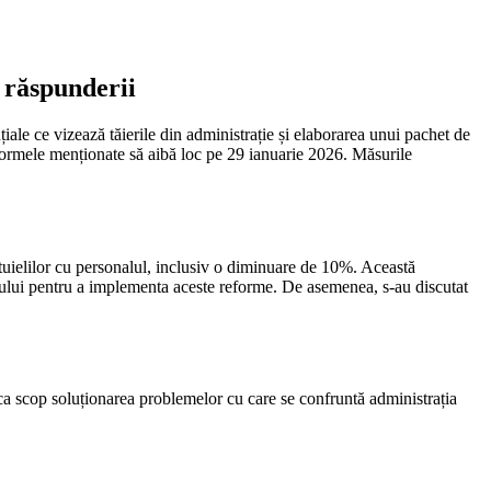
 răspunderii
iale ce vizează tăierile din administrație și elaborarea unui pachet de
formele menționate să aibă loc pe 29 ianuarie 2026. Măsurile
eltuielilor cu personalul, inclusiv o diminuare de 10%. Această
tului pentru a implementa aceste reforme. De asemenea, s-au discutat
d ca scop soluționarea problemelor cu care se confruntă administrația