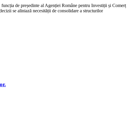
u funcția de președinte al Agenției Române pentru Investiții și Comerț
izii se aliniază necesității de consolidare a structurilor
or.