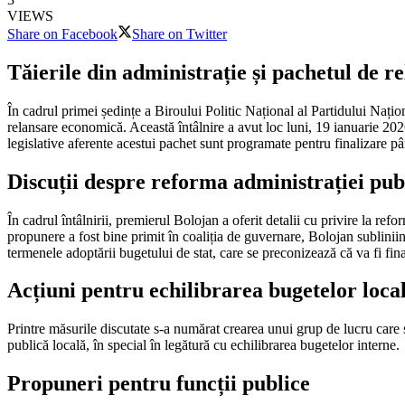
VIEWS
Share on Facebook
Share on Twitter
Tăierile din administrație și pachetul de 
În cadrul primei ședințe a Biroului Politic Național al Partidului Națio
relansare economică. Această întâlnire a avut loc luni, 19 ianuarie 2
legislative aferente acestui pachet sunt programate pentru finalizare p
Discuții despre reforma administrației publ
În cadrul întâlnirii, premierul Bolojan a oferit detalii cu privire la r
propunere a fost bine primit în coaliția de guvernare, Bolojan sublin
termenele adoptării bugetului de stat, care se preconizează că va fi fin
Acțiuni pentru echilibrarea bugetelor loca
Printre măsurile discutate s-a numărat crearea unui grup de lucru care s
publică locală, în special în legătură cu echilibrarea bugetelor interne.
Propuneri pentru funcții publice