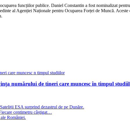
 ocuparea funcțiilor publice. Daniel Constantin a fost nominalizat pentr
edinte al Agenției Naționale pentru Ocuparea Forței de Muncă. Aceste dec
u.
nța numărului de tineri care muncesc în timpul studiil
. Sateliții ESA surprind dezastrul de pe Dunăre.
Fiecare centimetru câștigat…
e ale României.