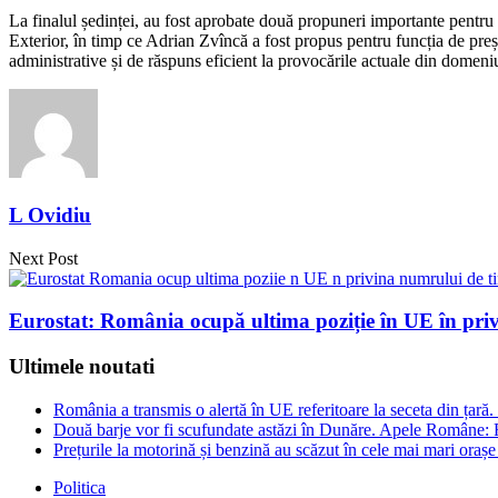
La finalul ședinței, au fost aprobate două propuneri importante pentru
Exterior, în timp ce Adrian Zvîncă a fost propus pentru funcția de preș
administrative și de răspuns eficient la provocările actuale din domeni
L Ovidiu
Next Post
Eurostat: România ocupă ultima poziție în UE în privi
Ultimele noutati
România a transmis o alertă în UE referitoare la seceta din țară
Două barje vor fi scufundate astăzi în Dunăre. Apele Române: 
Prețurile la motorină și benzină au scăzut în cele mai mari oraș
Politica