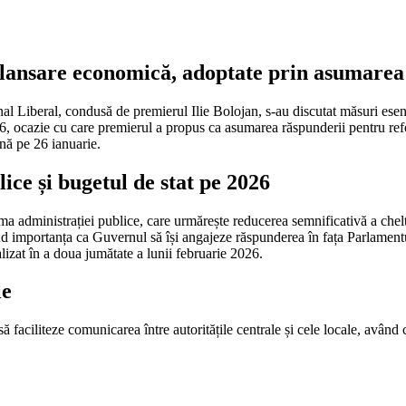
relansare economică, adoptate prin asumarea
nal Liberal, condusă de premierul Ilie Bolojan, s-au discutat măsuri esenț
026, ocazie cu care premierul a propus ca asumarea răspunderii pentru re
ână pe 26 ianuarie.
ice și bugetul de stat pe 2026
eforma administrației publice, care urmărește reducerea semnificativă a ch
iind importanța ca Guvernul să își angajeze răspunderea în fața Parlamen
alizat în a doua jumătate a lunii februarie 2026.
le
ă faciliteze comunicarea între autoritățile centrale și cele locale, avân