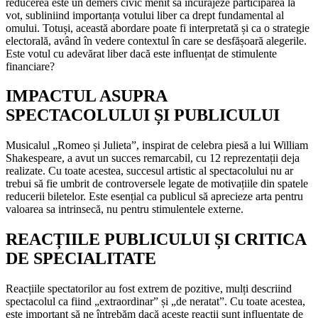
reducerea este un demers civic menit să încurajeze participarea la
vot, subliniind importanța votului liber ca drept fundamental al
omului. Totuși, această abordare poate fi interpretată și ca o strategie
electorală, având în vedere contextul în care se desfășoară alegerile.
Este votul cu adevărat liber dacă este influențat de stimulente
financiare?
IMPACTUL ASUPRA
SPECTACOLULUI ȘI PUBLICULUI
Musicalul „Romeo și Julieta”, inspirat de celebra piesă a lui William
Shakespeare, a avut un succes remarcabil, cu 12 reprezentații deja
realizate. Cu toate acestea, succesul artistic al spectacolului nu ar
trebui să fie umbrit de controversele legate de motivațiile din spatele
reducerii biletelor. Este esențial ca publicul să aprecieze arta pentru
valoarea sa intrinsecă, nu pentru stimulentele externe.
REACȚIILE PUBLICULUI ȘI CRITICA
DE SPECIALITATE
Reacțiile spectatorilor au fost extrem de pozitive, mulți descriind
spectacolul ca fiind „extraordinar” și „de neratat”. Cu toate acestea,
este important să ne întrebăm dacă aceste reacții sunt influențate de