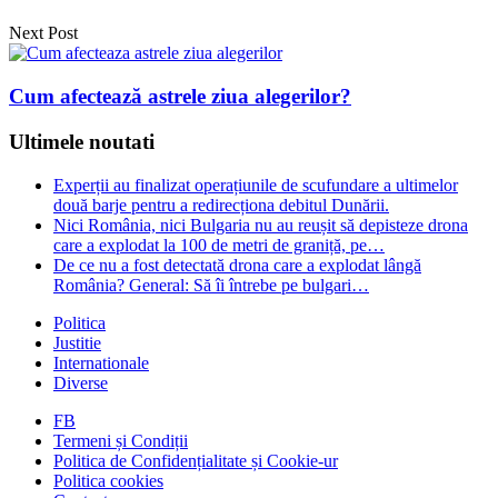
Next Post
Cum afectează astrele ziua alegerilor?
Ultimele noutati
Experții au finalizat operațiunile de scufundare a ultimelor
două barje pentru a redirecționa debitul Dunării.
Nici România, nici Bulgaria nu au reușit să depisteze drona
care a explodat la 100 de metri de graniță, pe…
De ce nu a fost detectată drona care a explodat lângă
România? General: Să îi întrebe pe bulgari…
Politica
Justitie
Internationale
Diverse
FB
Termeni și Condiții
Politica de Confidențialitate și Cookie-ur
Politica cookies