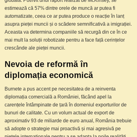
globală. Potrivit unui raport realizat de McKinsey, se
estimează că 57% dintre orele de muncă ar putea fi
automatizate, ceea ce ar putea produce o reacție în lanț
asupra pieței muncii și o scădere semnificativă a imigrației.
Aceasta va determina companiile să recurgă din ce în ce
mai mult la soluții robotizate pentru a face față cerințelor
crescânde ale pieței muncii.
Nevoia de reformă în
diplomația economică
Burnete a pus accent pe necesitatea de a reinventa
diplomația comercială a României, făcând apel la
carențele întâmpinate de țară în domeniul exporturilor de
bunuri de calitate. Cu un volum actual de export de
aproximativ 93 de miliarde de euro anual, România trebuie
să adopte o strategie mai proactivă și mai agresivă pe
piețele internaționale pentru a se adapta la noile realități