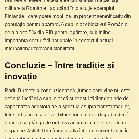
Burnete a reiterat necesitatea consolidării capacității
militare a României, aducând în discuție exemplul
Finlandei, care poate mobiliza un procent semnificativ din
populație pentru apărare. A subliniat obiectivul României
de a aloca 5% din PIB pentru apărare, subliniind
importanța securității naționale în contextul actual
internațional favorabil stabilității.
Concluzie – Între tradiție și
inovație
Radu Burnete a concluzionat că „lumea care vine nu este
definită încă” și a subliniat că succesul țărilor depinde de
capacitatea acestora de a specula asupra transformărilor,
folosind „cărămizile” vechilor structuri, mai degrabă decât
doar să se plângă de ordinea actuală ce este pe cale de
dispariție. Astfel, România se află într-un moment critic în
care trebuie să decidă între stagnarea și inovația,