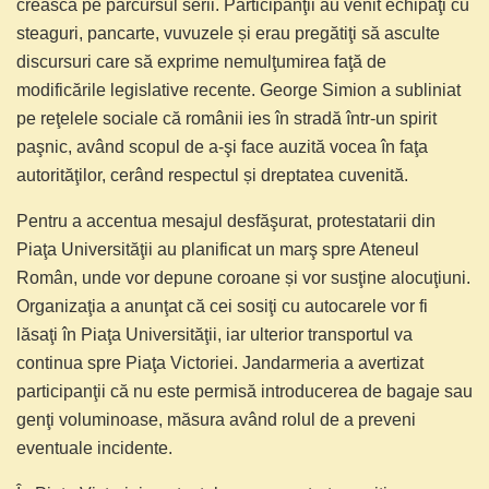
crească pe parcursul serii. Participanţii au venit echipaţi cu
steaguri, pancarte, vuvuzele și erau pregătiţi să asculte
discursuri care să exprime nemulţumirea faţă de
modificările legislative recente. George Simion a subliniat
pe reţelele sociale că românii ies în stradă într-un spirit
paşnic, având scopul de a-şi face auzită vocea în faţa
autorităţilor, cerând respectul și dreptatea cuvenită.
Pentru a accentua mesajul desfăşurat, protestatarii din
Piaţa Universităţii au planificat un marş spre Ateneul
Român, unde vor depune coroane și vor susţine alocuţiuni.
Organizaţia a anunţat că cei sosiţi cu autocarele vor fi
lăsaţi în Piaţa Universităţii, iar ulterior transportul va
continua spre Piaţa Victoriei. Jandarmeria a avertizat
participanţii că nu este permisă introducerea de bagaje sau
genţi voluminoase, măsura având rolul de a preveni
eventuale incidente.