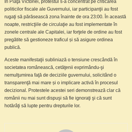
În Piaţa Victoriei, protestul s-a concentrat pe criticarea
politicilor fiscale ale Guvernului, iar participanţii au fost
rugaţi să părăsească zona înainte de ora 23:00. În această
noapte, restricţiile de circulaţie au fost implementate în
zonele centrale ale Capitalei, iar forţele de ordine au fost
pregătite să gestioneze traficul și să asigure ordinea
publică.
Aceste manifestaţii subliniază o tensiune crescândă în
societatea românească, cetăţenii exprimându-şi
nemulţumirea faţă de deciziile guvernului, solicitând o
transparenţă mai mare și o implicare activă în procesul
decizional. Protestele acestei seri demonstrează clar că
românii nu mai sunt dispuşi să fie ignoraţi şi că sunt
hotărâţi să lupte pentru drepturile lor.