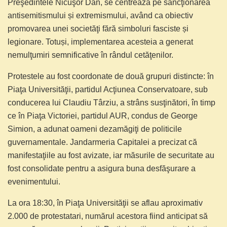
Preşedintele Nicuşor Dan, se centrează pe sancţionarea
antisemitismului și extremismului, având ca obiectiv
promovarea unei societăţi fără simboluri fasciste și
legionare. Totuși, implementarea acesteia a generat
nemulţumiri semnificative în rândul cetăţenilor.
Protestele au fost coordonate de două grupuri distincte: în
Piaţa Universităţii, partidul Acţiunea Conservatoare, sub
conducerea lui Claudiu Târziu, a strâns susţinători, în timp
ce în Piaţa Victoriei, partidul AUR, condus de George
Simion, a adunat oameni dezamăgiţi de politicile
guvernamentale. Jandarmeria Capitalei a precizat că
manifestaţiile au fost avizate, iar măsurile de securitate au
fost consolidate pentru a asigura buna desfăşurare a
evenimentului.
La ora 18:30, în Piaţa Universităţii se aflau aproximativ
2.000 de protestatari, numărul acestora fiind anticipat să