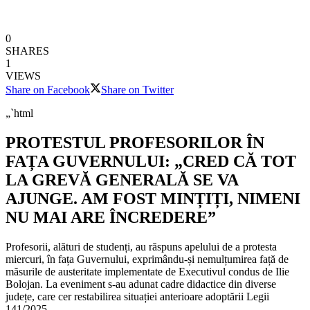
0
SHARES
1
VIEWS
Share on Facebook
Share on Twitter
„`html
PROTESTUL PROFESORILOR ÎN
FAȚA GUVERNULUI: „CRED CĂ TOT
LA GREVĂ GENERALĂ SE VA
AJUNGE. AM FOST MINȚIȚI, NIMENI
NU MAI ARE ÎNCREDERE”
Profesorii, alături de studenți, au răspuns apelului de a protesta
miercuri, în fața Guvernului, exprimându-și nemulțumirea față de
măsurile de austeritate implementate de Executivul condus de Ilie
Bolojan. La eveniment s-au adunat cadre didactice din diverse
județe, care cer restabilirea situației anterioare adoptării Legii
141/2025.