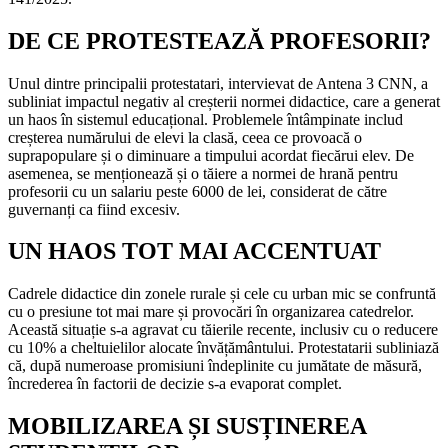
DE CE PROTESTEAZĂ PROFESORII?
Unul dintre principalii protestatari, intervievat de Antena 3 CNN, a
subliniat impactul negativ al creșterii normei didactice, care a generat
un haos în sistemul educațional. Problemele întâmpinate includ
creșterea numărului de elevi la clasă, ceea ce provoacă o
suprapopulare și o diminuare a timpului acordat fiecărui elev. De
asemenea, se menționează și o tăiere a normei de hrană pentru
profesorii cu un salariu peste 6000 de lei, considerat de către
guvernanți ca fiind excesiv.
UN HAOS TOT MAI ACCENTUAT
Cadrele didactice din zonele rurale și cele cu urban mic se confruntă
cu o presiune tot mai mare și provocări în organizarea catedrelor.
Această situație s-a agravat cu tăierile recente, inclusiv cu o reducere
cu 10% a cheltuielilor alocate învățământului. Protestatarii subliniază
că, după numeroase promisiuni îndeplinite cu jumătate de măsură,
încrederea în factorii de decizie s-a evaporat complet.
MOBILIZAREA ȘI SUSȚINEREA