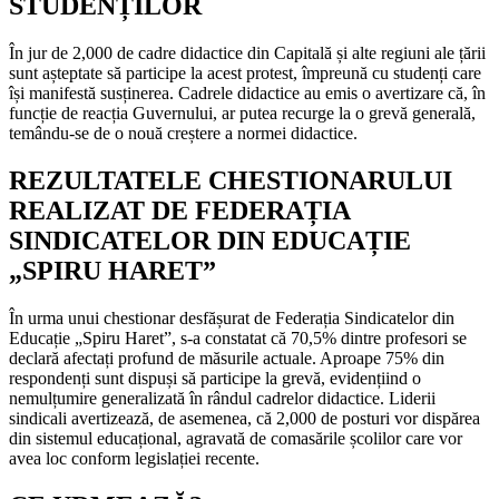
STUDENȚILOR
În jur de 2,000 de cadre didactice din Capitală și alte regiuni ale țării
sunt așteptate să participe la acest protest, împreună cu studenți care
își manifestă susținerea. Cadrele didactice au emis o avertizare că, în
funcție de reacția Guvernului, ar putea recurge la o grevă generală,
temându-se de o nouă creștere a normei didactice.
REZULTATELE CHESTIONARULUI
REALIZAT DE FEDERAȚIA
SINDICATELOR DIN EDUCAȚIE
„SPIRU HARET”
În urma unui chestionar desfășurat de Federația Sindicatelor din
Educație „Spiru Haret”, s-a constatat că 70,5% dintre profesori se
declară afectați profund de măsurile actuale. Aproape 75% din
respondenți sunt dispuși să participe la grevă, evidențiind o
nemulțumire generalizată în rândul cadrelor didactice. Liderii
sindicali avertizează, de asemenea, că 2,000 de posturi vor dispărea
din sistemul educațional, agravată de comasările școlilor care vor
avea loc conform legislației recente.