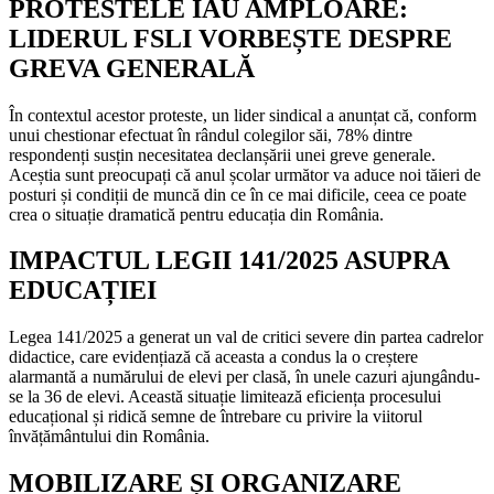
PROTESTELE IAU AMPLOARE:
LIDERUL FSLI VORBEȘTE DESPRE
GREVA GENERALĂ
În contextul acestor proteste, un lider sindical a anunțat că, conform
unui chestionar efectuat în rândul colegilor săi, 78% dintre
respondenți susțin necesitatea declanșării unei greve generale.
Aceștia sunt preocupați că anul școlar următor va aduce noi tăieri de
posturi și condiții de muncă din ce în ce mai dificile, ceea ce poate
crea o situație dramatică pentru educația din România.
IMPACTUL LEGII 141/2025 ASUPRA
EDUCAȚIEI
Legea 141/2025 a generat un val de critici severe din partea cadrelor
didactice, care evidențiază că aceasta a condus la o creștere
alarmantă a numărului de elevi per clasă, în unele cazuri ajungându-
se la 36 de elevi. Această situație limitează eficiența procesului
educațional și ridică semne de întrebare cu privire la viitorul
învățământului din România.
MOBILIZARE ȘI ORGANIZARE