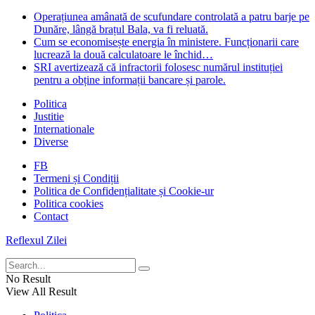
Operațiunea amânată de scufundare controlată a patru barje pe
Dunăre, lângă brațul Bala, va fi reluată.
Cum se economisește energia în ministere. Funcționarii care
lucrează la două calculatoare le închid…
SRI avertizează că infractorii folosesc numărul instituției
pentru a obține informații bancare și parole.
Politica
Justitie
Internationale
Diverse
FB
Termeni și Condiții
Politica de Confidențialitate și Cookie-ur
Politica cookies
Contact
Reflexul Zilei
No Result
View All Result