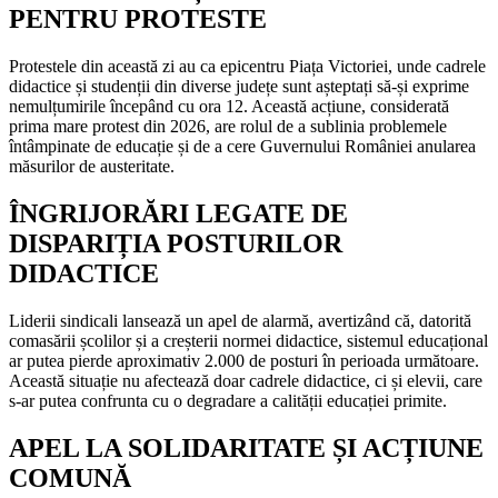
PENTRU PROTESTE
Protestele din această zi au ca epicentru Piața Victoriei, unde cadrele
didactice și studenții din diverse județe sunt așteptați să-și exprime
nemulțumirile începând cu ora 12. Această acțiune, considerată
prima mare protest din 2026, are rolul de a sublinia problemele
întâmpinate de educație și de a cere Guvernului României anularea
măsurilor de austeritate.
ÎNGRIJORĂRI LEGATE DE
DISPARIȚIA POSTURILOR
DIDACTICE
Liderii sindicali lansează un apel de alarmă, avertizând că, datorită
comasării școlilor și a creșterii normei didactice, sistemul educațional
ar putea pierde aproximativ 2.000 de posturi în perioada următoare.
Această situație nu afectează doar cadrele didactice, ci și elevii, care
s-ar putea confrunta cu o degradare a calității educației primite.
APEL LA SOLIDARITATE ȘI ACȚIUNE
COMUNĂ