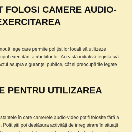
OT FOLOSI CAMERE AUDIO-
 EXERCITAREA
uă lege care permite polițiștilor locali să utilizeze
l exercitării atribuțiilor lor. Această inițiativă legislativă
actul asupra siguranței publice, cât și preocupările legate
 PENTRU UTILIZAREA
stanțele în care camerele audio-video pot fi folosite fără a
lițiștii pot desfășura activități de înregistrare în situații