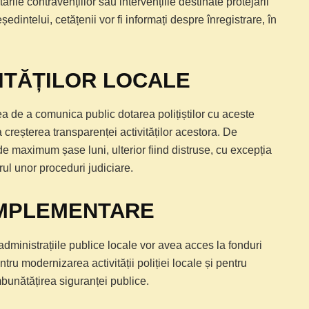
ările contravențiilor sau intervențiile destinate protejării
eședintelui, cetățenii vor fi informați despre înregistrare, în
RITĂȚILOR LOCALE
ea de a comunica public dotarea polițiștilor cu aceste
a creșterea transparenței activităților acestora. De
de maximum șase luni, ulterior fiind distruse, cu excepția
drul unor proceduri judiciare.
IMPLEMENTARE
 administrațiile publice locale vor avea acces la fonduri
ru modernizarea activității poliției locale și pentru
mbunătățirea siguranței publice.