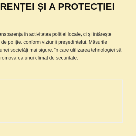
ENȚEI ȘI A PROTECȚIEI
sparența în activitatea poliției locale, ci și întărește
i de poliție, conform viziunii președintelui. Măsurile
 unei societăți mai sigure, în care utilizarea tehnologiei să
 promovarea unui climat de securitate.