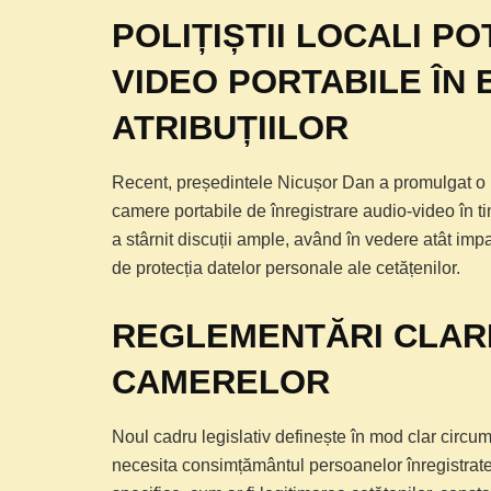
POLIȚIȘTII LOCALI P
VIDEO PORTABILE ÎN
ATRIBUȚIILOR
Recent, președintele Nicușor Dan a promulgat o no
camere portabile de înregistrare audio-video în timpu
a stârnit discuții ample, având în vedere atât imp
de protecția datelor personale ale cetățenilor.
REGLEMENTĂRI CLARE
CAMERELOR
Noul cadru legislativ definește în mod clar circum
necesita consimțământul persoanelor înregistrate. Po