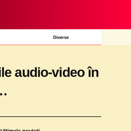
Diverse
ile audio-video în
t…