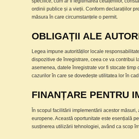
specifice, cum ar fi legitimarea cetățenilor, constat
ordinii publice și a vieții. Conform declarațiilor pr
măsura în care circumstanțele o permit.
OBLIGAȚII ALE AUTO
Legea impune autorităților locale responsabilitat
dispozitive de înregistrare, ceea ce va contribui l
asemenea, datele înregistrate vor fi stocate timp 
cazurilor în care se dovedește utilitatea lor în ca
FINANȚARE PENTRU 
În scopul facilitării implementării acestor măsuri,
europene. Această oportunitate este esențială pent
susținerea utilizării tehnologiei, având ca scop î