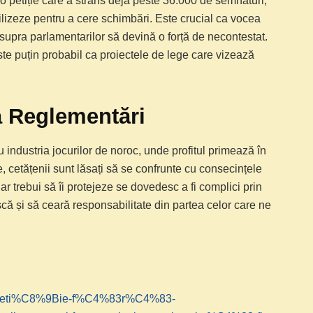
t o petiție care a strâns deja peste 36.000 de semnături,
lizeze pentru a cere schimbări. Este crucial ca vocea
 asupra parlamentarilor să devină o forță de necontestat.
este puțin probabil ca proiectele de lege care vizează
ă Reglementări
industria jocurilor de noroc, unde profitul primează în
e, cetățenii sunt lăsați să se confrunte cu consecințele
 ar trebui să îi protejeze se dovedesc a fi complici prin
scă și să ceară responsabilitate din partea celor care ne
7-peti%C8%9Bie-f%C4%83r%C4%83-