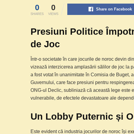
0
0
Share on Facebook
SHARES
VIEWS
Presiuni Politice Împot
de Joc
Într-o societate în care jocurile de noroc devin d
vizează interzicerea amplasării sălilor de joc la pa
a fost votat în unanimitate în Comisia de Buget, 
Guvernului, care face presiuni pentru respingere
ONG-ul Declic, subliniază că această lege este es
vulnerabile, de efectele devastatoare ale depende
Un Lobby Puternic și Op
Este evident că industria jocurilor de noroc își exe