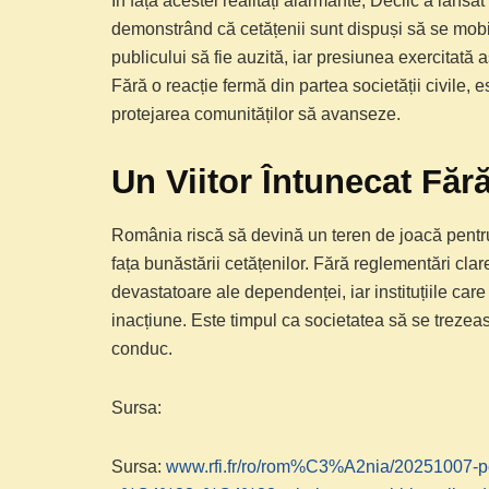
În fața acestei realități alarmante, Declic a lansa
demonstrând că cetățenii sunt dispuși să se mobi
publicului să fie auzită, iar presiunea exercitată
Fără o reacție fermă din partea societății civile, 
protejarea comunităților să avanseze.
Un Viitor Întunecat Făr
România riscă să devină un teren de joacă pentru 
fața bunăstării cetățenilor. Fără reglementări clar
devastatoare ale dependenței, iar instituțiile care
inacțiune. Este timpul ca societatea să se trezea
conduc.
Sursa:
Sursa:
www.rfi.fr/ro/rom%C3%A2nia/2025100