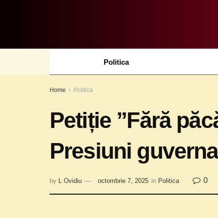
Politica
Home
Politica
Petiție ”Fără păcă
Presiuni guverna
0
by
L Ovidiu
octombrie 7, 2025
in
Politica