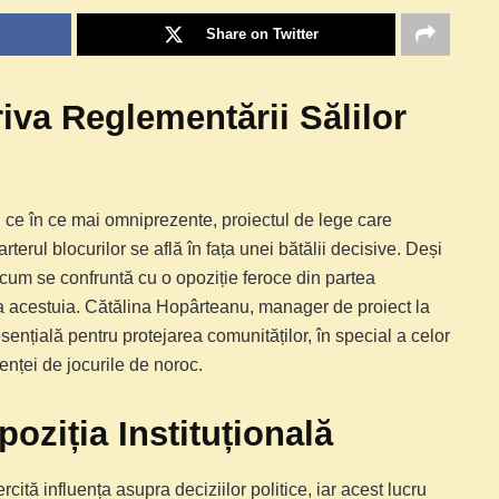
Share on Twitter
riva Reglementării Sălilor
in ce în ce mai omniprezente, proiectul de lege care
rterul blocurilor se află în fața unei bătălii decisive. Deși
acum se confruntă cu o opoziție feroce din partea
a acestuia. Cătălina Hopârteanu, manager de proiect la
ențială pentru protejarea comunităților, în special a celor
nței de jocurile de noroc.
oziția Instituțională
rcită influența asupra deciziilor politice, iar acest lucru