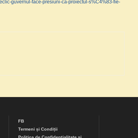
lic-guvernul-face-presiuni-ca-proiectul-s%C4%83-fie-
FB
Termeni și Condiții
Politica de Confidențialitate și