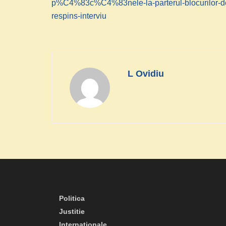
p%C4%83c%C4%83nele-la-parterul-blocurilor-dec
respins-interviu
L Ovidiu
Politica
Justitie
Internationale