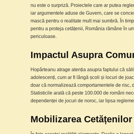
nu este o surpriză. Proiectele care ar putea regl
iar argumentele aduse de Guvern, care se concent
mască pentru o realitate mult mai sumbră. În timp
pentru a proteja cetățenii, România rămâne în urma
periculoase.
Impactul Asupra Comuni
Hopârteanu atrage atenția asupra faptului că sălil
adolescenți, cum ar fi lângă școli și locuri de jo
doar că normalizează comportamentele de risc, da
Statisticile arată că peste 100.000 de români nece
dependenței de jocuri de noroc, iar lipsa regleme
Mobilizarea Cetățenilo