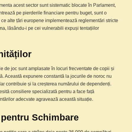
ementa acest sector sunt sistematic blocate în Parlament,
rează pe pierderile financiare pentru buget, sunt o
 ce alte țări europene implementează reglementări stricte
, lăsându-i pe cei vulnerabili expuși tentațiilor
tăților
e de joc sunt amplasate în locuri frecventate de copii și
acă. Această expunere constantă la jocurile de noroc nu
r contribuie și la creșterea numărului de dependenți.
sită consiliere specializată pentru a face față
ntărilor adecvate agravează această situație.
r pentru Schimbare