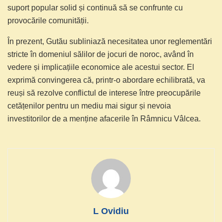
suport popular solid și continuă să se confrunte cu
provocările comunității.
În prezent, Gutău subliniază necesitatea unor reglementări
stricte în domeniul sălilor de jocuri de noroc, având în
vedere și implicațiile economice ale acestui sector. El
exprimă convingerea că, printr-o abordare echilibrată, va
reuși să rezolve conflictul de interese între preocupările
cetățenilor pentru un mediu mai sigur și nevoia
investitorilor de a menține afacerile în Râmnicu Vâlcea.
L Ovidiu