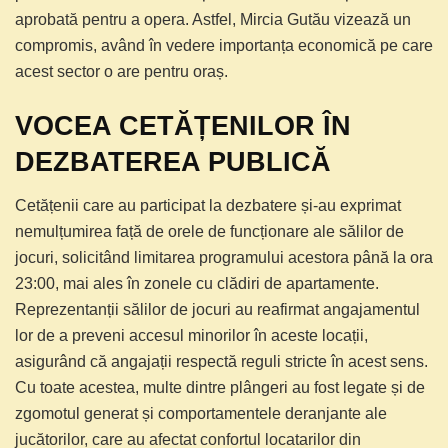
aprobată pentru a opera. Astfel, Mircia Gutău vizează un
compromis, având în vedere importanța economică pe care
acest sector o are pentru oraș.
VOCEA CETĂȚENILOR ÎN
DEZBATEREA PUBLICĂ
Cetățenii care au participat la dezbatere și-au exprimat
nemulțumirea față de orele de funcționare ale sălilor de
jocuri, solicitând limitarea programului acestora până la ora
23:00, mai ales în zonele cu clădiri de apartamente.
Reprezentanții sălilor de jocuri au reafirmat angajamentul
lor de a preveni accesul minorilor în aceste locații,
asigurând că angajații respectă reguli stricte în acest sens.
Cu toate acestea, multe dintre plângeri au fost legate și de
zgomotul generat și comportamentele deranjante ale
jucătorilor, care au afectat confortul locatarilor din