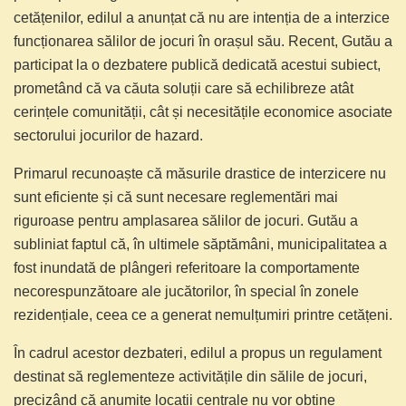
cetățenilor, edilul a anunțat că nu are intenția de a interzice
funcționarea sălilor de jocuri în orașul său. Recent, Gutău a
participat la o dezbatere publică dedicată acestui subiect,
prometând că va căuta soluții care să echilibreze atât
cerințele comunității, cât și necesitățile economice asociate
sectorului jocurilor de hazard.
Primarul recunoaște că măsurile drastice de interzicere nu
sunt eficiente și că sunt necesare reglementări mai
riguroase pentru amplasarea sălilor de jocuri. Gutău a
subliniat faptul că, în ultimele săptămâni, municipalitatea a
fost inundată de plângeri referitoare la comportamente
necorespunzătoare ale jucătorilor, în special în zonele
rezidențiale, ceea ce a generat nemulțumiri printre cetățeni.
În cadrul acestor dezbateri, edilul a propus un regulament
destinat să reglementeze activitățile din sălile de jocuri,
precizând că anumite locații centrale nu vor obține