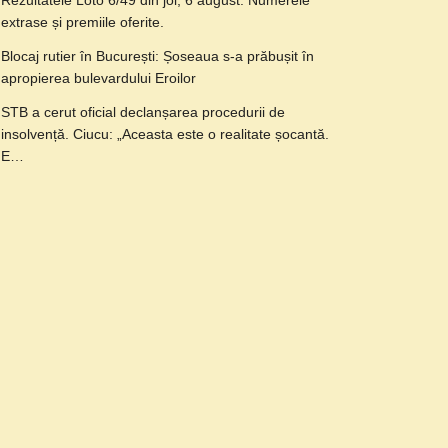
Rezultatele Loto 6/49 din joi, 6 august. Numerele
extrase și premiile oferite.
Blocaj rutier în București: Șoseaua s-a prăbușit în
apropierea bulevardului Eroilor
STB a cerut oficial declanșarea procedurii de
insolvență. Ciucu: „Aceasta este o realitate șocantă.
E…