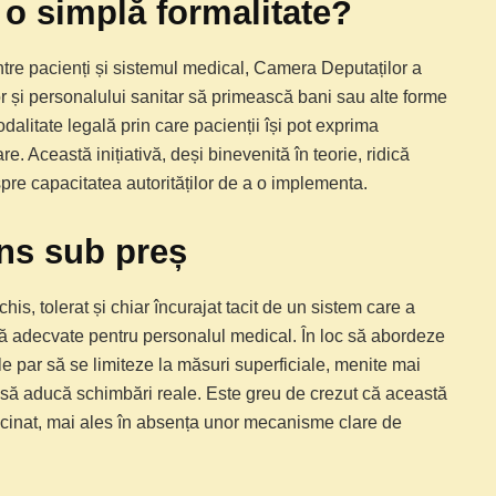
o simplă formalitate?
intre pacienți și sistemul medical, Camera Deputaților a
or și personalului sanitar să primească bani sau alte forme
alitate legală prin care pacienții își pot exprima
re. Această inițiativă, deși binevenită în teorie, ridică
spre capacitatea autorităților de a o implementa.
ns sub preș
chis, tolerat și chiar încurajat tacit de un sistem care a
că adecvate pentru personalul medical. În loc să abordeze
e par să se limiteze la măsuri superficiale, menite mai
ă aducă schimbări reale. Este greu de crezut că această
cinat, mai ales în absența unor mecanisme clare de