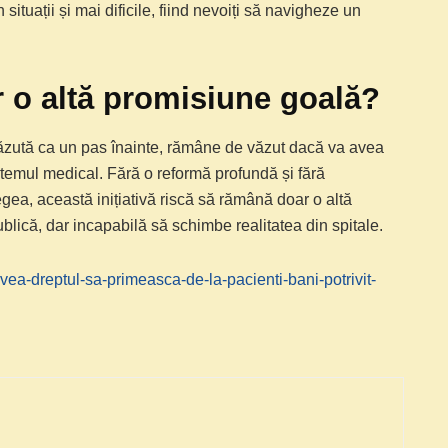
în situații și mai dificile, fiind nevoiți să navigheze un
r o altă promisiune goală?
văzută ca un pas înainte, rămâne de văzut dacă va avea
stemul medical. Fără o reformă profundă și fără
egea, această inițiativă riscă să rămână doar o altă
blică, dar incapabilă să schimbe realitatea din spitale.
ea-dreptul-sa-primeasca-de-la-pacienti-bani-potrivit-