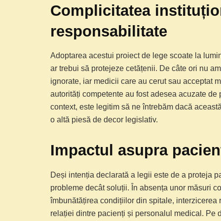
Complicitatea instituțio
responsabilitate
Adoptarea acestui proiect de lege scoate la lumină
ar trebui să protejeze cetățenii. De câte ori nu am
ignorate, iar medicii care au cerut sau acceptat mi
autorități competente au fost adesea acuzate de pa
context, este legitim să ne întrebăm dacă această
o altă piesă de decor legislativ.
Impactul asupra pacienț
Deși intenția declarată a legii este de a proteja p
probleme decât soluții. În absența unor măsuri c
îmbunătățirea condițiilor din spitale, interzicere
relației dintre pacienți și personalul medical. Pe d