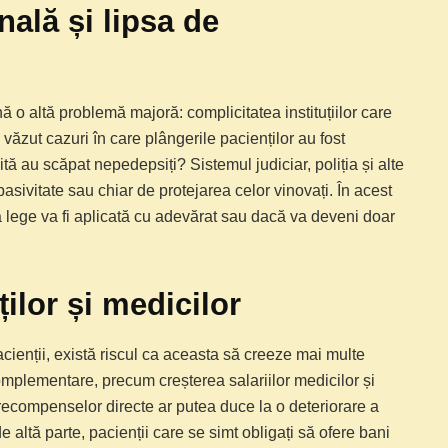
nală și lipsa de
 o altă problemă majoră: complicitatea instituțiilor care
 văzut cazuri în care plângerile pacienților au fost
tă au scăpat nepedepsiți? Sistemul judiciar, poliția și alte
sivitate sau chiar de protejarea celor vinovați. În acest
 lege va fi aplicată cu adevărat sau dacă va deveni doar
ilor și medicilor
acienții, există riscul ca aceasta să creeze mai multe
omplementare, precum creșterea salariilor medicilor și
a recompenselor directe ar putea duce la o deteriorare a
e altă parte, pacienții care se simt obligați să ofere bani