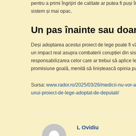
pentru a primi îngrijiri de calitate ar putea fi puși 
sistem și mai opac.
Un pas înainte sau doa
Deși adoptarea acestui proiect de lege poate fi 
un impact real asupra combaterii corupției din si
responsabilizarea celor care ar trebui să aplice l
promisiune goală, menită să liniștească opinia pu
Sursa:
www.rador.ro/2025/03/26/medicii-nu-vor-av
unui-proiect-de-lege-adoptat-de-deputati/
L Ovidiu