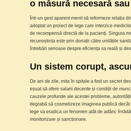
o măsură necesară sau 
Într-un gest aparent menit să reformeze relația d
adoptat un proiect de lege care interzice medicil
de recompensă directă de la pacienți. Singura mod
recunoștința este prin donații către unitățile sanita
întrebări serioase despre eficiența sa reală și de
Un sistem corupt, ascu
De ani de zile, mita în spitale a fost un secret des
eșuat să ofere salarii decente și condiții de mun
cauzele profunde ale acestei probleme, autoritățil
degrabă să cosmetizeze imaginea publică decât s
lege va eradica un fenomen atât de adânc înrădă
monitorizare și sancționare.