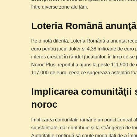
între diverse zone ale țării.
Loteria Română anunță 
Pe o notă diferită, Loteria Română a anunțat rec
euro pentru jocul Joker și 4,38 milioane de euro
interes crescut în rândul jucătorilor, în timp ce 
Noroc Plus, reportul a ajuns la peste 111.900 de e
117.000 de euro, ceea ce sugerează așteptări foar
Implicarea comunității ș
noroc
Implicarea comunității rămâne un punct central al
substanțiale, dar contribuie și la strângerea de fon
Autoritățile continuă să caute modalități de a îmbu