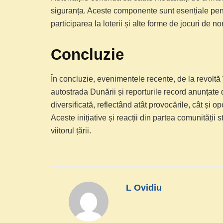
siguranța. Aceste componente sunt esențiale pentr
participarea la loterii și alte forme de jocuri de no
Concluzie
În concluzie, evenimentele recente, de la revoltă 
autostrada Dunării și reporturile record anunța
diversificată, reflectând atât provocările, cât și 
Aceste inițiative și reacții din partea comunității
viitorul țării.
L Ovidiu