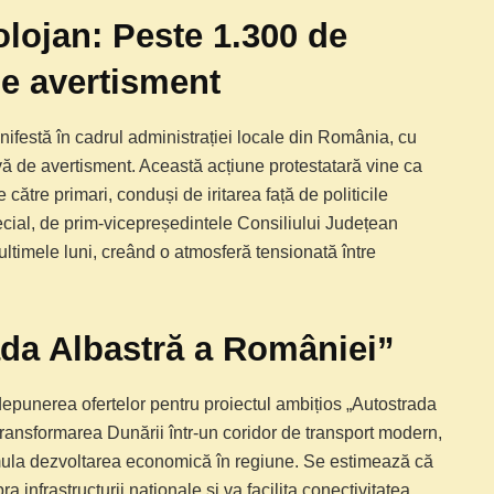
olojan: Peste 1.300 de
de avertisment
ifestă în cadrul administrației locale din România, cu
evă de avertisment. Această acțiune protestatară vine ca
ătre primari, conduși de iritarea față de politicile
ecial, de prim-vicepreședintele Consiliului Județean
ultimele luni, creând o atmosferă tensionată între
ada Albastră a României”
depunerea ofertelor pentru proiectul ambițios „Autostrada
transformarea Dunării într-un coridor de transport modern,
imula dezvoltarea economică în regiune. Se estimează că
 infrastructurii naționale și va facilita conectivitatea