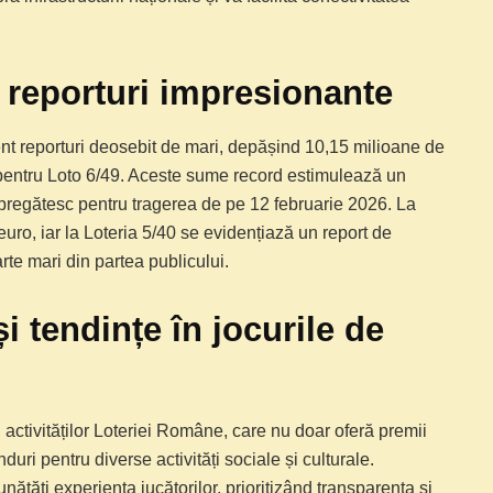
reporturi impresionante
ent reporturi deosebit de mari, depășind 10,15 milioane de
 pentru Loto 6/49. Aceste sume record estimulează un
se pregătesc pentru tragerea de pe 12 februarie 2026. La
uro, iar la Loteria 5/40 se evidențiază un report de
te mari din partea publicului.
i tendințe în jocurile de
 activităților Loteriei Române, care nu doar oferă premii
duri pentru diverse activități sociale și culturale.
nătăți experiența jucătorilor, prioritizând transparența și