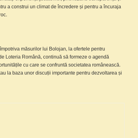
u a construi un climat de încredere și pentru a încuraja
roc.
împotriva măsurilor lui Bolojan, la ofertele pentru
te de Loteria Română, continuă să formeze o agendă
oportunitățile cu care se confruntă societatea românească.
 stau la baza unor discuții importante pentru dezvoltarea și