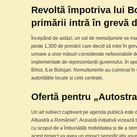
Revoltă împotriva lui B
primării intră în grevă 
Începând de astăzi, un val de nemulțumire se man
peste 1.300 de primării care decid să intre în gr
urmare a unor măsuri considerate nefavorabile de c
implementate de reprezentanții guvernului, în sp
Bihor, ILie Bolojan. Nemulțumirile au culminat în 
autoritățile locale și cele centrale.
Ofertă pentru „Autostr
Un alt subiect captivant pe agenda publică este 
Albastră a României”. Această inițiativă vizează 
cu scopul de a îmbunătăți mobilitatea și de a st
acest proiect va avea un impact semnificativ asupra