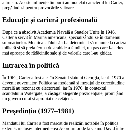
altruism. Aceste influențe timpurii au modelat caracterul lui Carter,
pregătindu-l pentru provocările viitoare.
Educație și carieră profesională
După ce a absolvit Academia Navală a Statelor Unite în 1946,
Carter a servit în Marina americană, specializându-se în domeniul
submarinelor. Moartea tatălui său l-a determinat să renunțe la cariera
militară și să preia ferma de arahide a familiei, un pas care l-a adus
mai aproape de rădăcinile sale și de valorile care l-au ghidat.
Intrarea în politică
În 1962, Carter a fost ales în Senatul statului Georgia, iar în 1970 a
devenit guvernator. Politica sa moderată și mesajul de corectitudine
morală au rezonat cu electoratul, iar în 1976, în contextul
scandalului Watergate, a câștigat alegerile prezidențiale, promițând
un guvern curat și apropiat de cetățeni.
Președinția (1977–1981)
Mandatul lui Carter a fost marcat de realizări notabile în politica
externă, inclusiv intermedierea Acordurilor de la Camp David între