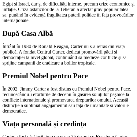
Egipt și Israel, dar și de dificultăți interne, precum crize economice și
inflație. Criza ostaticilor de la Teheran a afectat grav popularitatea
sa, punând în evidență fragilitatea puterii politice în fața provocărilor
internaționale.
După Casa Albă
Înfrânt în 1980 de Ronald Reagan, Carter nu s-a retras din viața
publică. A fondat Centrul Carter, dedicat promovării păcii și
democrației la nivel global, continuând să medieze conflicte și să
sprijine campanii de eradicare a bolilor tropicale.
Premiul Nobel pentru Pace
În 2002, Jimmy Carter a fost distins cu Premiul Nobel pentru Pace,
recunoscându-i eforturile de decenii în găsirea soluțiilor pașnice la
conflicte internaționale și promovarea drepturilor omului. Această
distincție a subliniat angajamentul său față de umanitate și valorile
democratice.
Viața personală și credința
Carter a fost căsătorit timp de peste 75 de ani cu Rosalynn Carter,