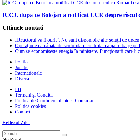
ICCJ, după ce Bolojan a notificat CCR despre riscul
Ultimele noutati
„Reactorul va fi oprit”. Nu sunt disponibile alte soluții de ur
Operațiunea amânată de scufundare controlată a patru barje pe D
Cum se economisește energia în ministere. Funcționarii care lu
Politica
Justitie
Internationale
Diverse
FB
Termeni și Condiții
Politica de Confidențialitate și Cookie-ur
Politica cookies
Contact
Reflexul Zilei
No Result