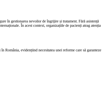
gure în gestionarea nevoilor de îngrijire și tratament. Fără asistență
rnaționale. În acest context, organizațiile de pacienți atrag atenția
ăți în România, evidențiind necesitatea unei reforme care să garanteze