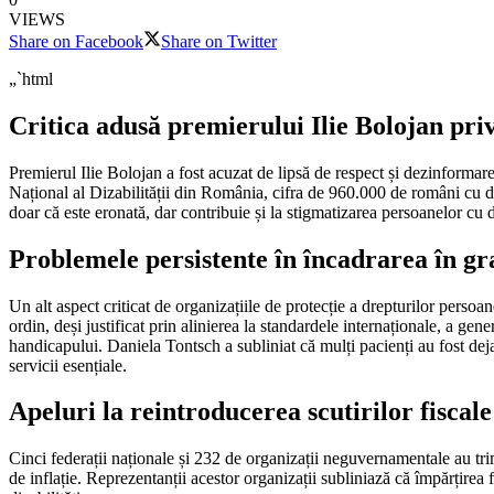
VIEWS
Share on Facebook
Share on Twitter
„`html
Critica adusă premierului Ilie Bolojan priv
Premierul Ilie Bolojan a fost acuzat de lipsă de respect și dezinformare î
Național al Dizabilității din România, cifra de 960.000 de români cu diz
doar că este eronată, dar contribuie și la stigmatizarea persoanelor cu diz
Problemele persistente în încadrarea în g
Un alt aspect criticat de organizațiile de protecție a drepturilor perso
ordin, deși justificat prin alinierea la standardele internaționale, a gen
handicapului. Daniela Tontsch a subliniat că mulți pacienți au fost deja
servicii esențiale.
Apeluri la reintroducerea scutirilor fiscale
Cinci federații naționale și 232 de organizații neguvernamentale au trim
de inflație. Reprezentanții acestor organizații subliniază că împărțirea 