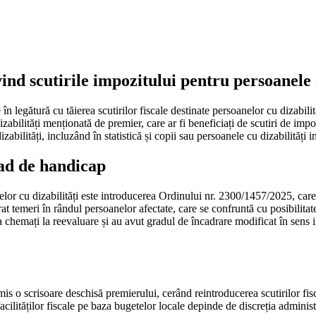
ind scutirile impozitului pentru persoanele c
n legătură cu tăierea scutirilor fiscale destinate persoanelor cu dizabilit
abilități menționată de premier, care ar fi beneficiați de scutiri de impo
abilități, incluzând în statistică și copii sau persoanele cu dizabilități in
rad de handicap
anelor cu dizabilități este introducerea Ordinului nr. 2300/1457/2025, ca
erat temeri în rândul persoanelor afectate, care se confruntă cu posibilitat
 chemați la reevaluare și au avut gradul de încadrare modificat în sens inf
is o scrisoare deschisă premierului, cerând reintroducerea scutirilor fisc
facilităților fiscale pe baza bugetelor locale depinde de discreția administ