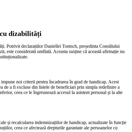
u dizabilități
ăți. Potrivit declarațiilor Daniellei Tontsch, președinta Consiliului
zit, este considerată umflată. Aceasta susține că această afirmație nu
stituționalizate.
re impune noi criterii pentru încadrarea în grad de handicap. Acest
ea de a fi excluse din listele de beneficiari prin simpla redefinire a
erior, ceea ce le îngreunează accesul la asistent personal și la alte
ale și recalcularea indemnizațiilor de handicap, actualizate în funcție
rațiilor, ceea ce afectează drepturile garantate ale persoanelor cu