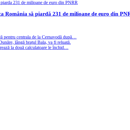
 ca România să piardă 231 de milioane de euro din PNR
gență pentru centrala de la Cernavodă după…
unăre, lângă brațul Bala, va fi reluată.
crează la două calculatoare le închid…