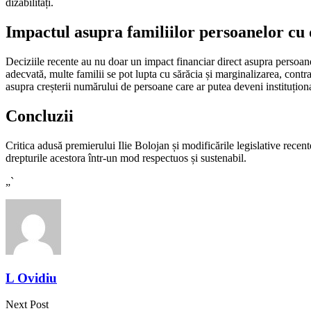
dizabilități.
Impactul asupra familiilor persoanelor cu d
Deciziile recente au nu doar un impact financiar direct asupra persoanelo
adecvată, multe familii se pot lupta cu sărăcia și marginalizarea, cont
asupra creșterii numărului de persoane care ar putea deveni instituți
Concluzii
Critica adusă premierului Ilie Bolojan și modificările legislative recen
drepturile acestora într-un mod respectuos și sustenabil.
„`
L Ovidiu
Next Post