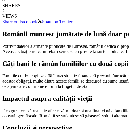
0
SHARES
2
VIEWS
Share on Facebook
Share on Twitter
Românii muncesc jumătate de lună doar pe
Potrivit datelor alarmante publicate de Eurostat, românii dedică o propo
Această situație ridică întrebări serioase cu privire la sustenabilitatea 
Câți bani le rămân familiilor cu două copi
Familile cu doi copii se află într-o situație financiară precară, întrucât
acestor obligații, multe dintre aceste familii se descurcă cu sume insufi
cetățeni care contribuie enorm la bugetul de stat.
Impactul asupra calității vieții
Desigur, această realitate afectează nu doar starea financiară a familiilo
constrângeri fiscale. Românii se străduiesc să găsească soluții alternat
Concluzii și perspective