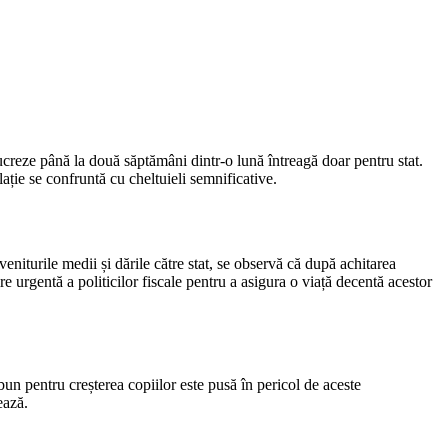
lucreze până la două săptămâni dintr-o lună întreagă doar pentru stat.
lație se confruntă cu cheltuieli semnificative.
veniturile medii și dările către stat, se observă că după achitarea
re urgentă a politicilor fiscale pentru a asigura o viață decentă acestor
 bun pentru creșterea copiilor este pusă în pericol de aceste
ează.