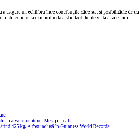
asigura un echilibru între contribuțiile către stat și posibilitățile de trai
ni o deteriorare și mai profundă a standardului de viață al acestora.
are
deja că va fi menținut. Mesaj clar al…
ntărind 425 kg. A fost inclusă în Guinness World Records.