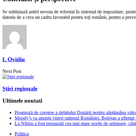
Se subliniază astfel nevoia de reformă în sistemul de impozitare, pentru a 
datoria de a crea un cadru favorabil pentru toți românii, pentru a preve
L Ovidiu
Next Post
Știri regionale
Ultimele noutati
Prognoză de creștere a debitului Dunării pentru săptămâna viito
Moody’s va anunța vineri ratingul României. Bolojan a afirmat 
La Nibiru a fost preparată cea mai mare porție de aripioare, câ
Politica