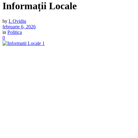
Informații Locale
by
L Ovidiu
februarie 6, 2026
in
Politica
0