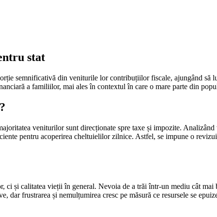
ntru stat
rție semnificativă din veniturile lor contribuțiilor fiscale, ajungând să 
financiară a familiilor, mai ales în contextul în care o mare parte din popu
i?
 majoritatea veniturilor sunt direcționate spre taxe și impozite. Analizând 
ciente pentru acoperirea cheltuielilor zilnice. Astfel, se impune o revizui
r, ci și calitatea vieții în general. Nevoia de a trăi într-un mediu cât mai
ive, dar frustrarea și nemulțumirea cresc pe măsură ce resursele se epuiz