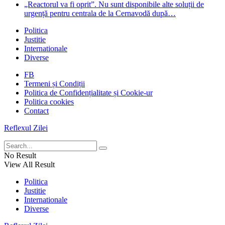
„Reactorul va fi oprit”. Nu sunt disponibile alte soluții de
urgență pentru centrala de la Cernavodă după…
Politica
Justitie
Internationale
Diverse
FB
Termeni și Condiții
Politica de Confidențialitate și Cookie-ur
Politica cookies
Contact
Reflexul Zilei
No Result
View All Result
Politica
Justitie
Internationale
Diverse