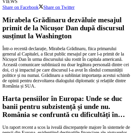
VIEWS
Share on Facebook
Share on Twitter
Mirabela Grădinaru dezvăluie mesajul
primit de la Nicușor Dan după discursul
susținut la Washington
Într-o recentă declarație, Mirabela Grădinaru, fiica primarului
general al Capitalei, a făcut public mesajul pe care l-a primit de la
Nicușor Dan în urma discursului său rostit în capitala americană.
Această comunicare subliniază nu doar legătura personală dintre cei
doi, ci și impactul pe care discursul l-a avut în rândul comunității
politice și nu numai. Grădinaru a subliniat importanța acestui schimb
de opinii pentru dezvoltarea dialogului diplomatic și relațiile dintre
România și SUA.
Harta pensiilor în Europa: Unde se duc
banii pentru subzistență și unde nu.
România se confruntă cu dificultăți în…
Un raport recent a scos la iveală discrepanțele majore în sistemele de
pensii din Europa, evidențiind destinațiile financiare ale ajutoarelor