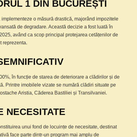
ORUL 1 DIN BUCUREȘTI
să implementeze o măsură drastică, majorând impozitele
e avansată de degradare. Această decizie a fost luată în
2025, având ca scop principal protejarea cetățenilor de
t reprezenta.
SEMNIFICATIV
%, în funcție de starea de deteriorare a clădirilor și de
ă. Printre imobilele vizate se numără clădiri situate pe
stache Aristia, Căderea Bastiliei și Transilvaniei.
E NECESITATE
onstituirea unui fond de locuințe de necesitate, destinat
iativă face parte dintr-un program mai amplu de