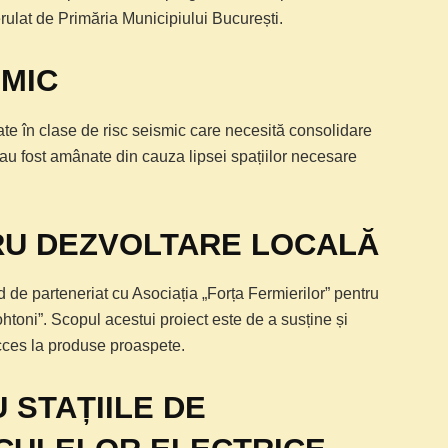
erulat de Primăria Municipiului București.
SMIC
ate în clase de risc seismic care necesită consolidare
 au fost amânate din cauza lipsei spațiilor necesare
RU DEZVOLTARE LOCALĂ
de parteneriat cu Asociația „Forța Fermierilor” pentru
htoni”. Scopul acestui proiect este de a susține și
acces la produse proaspete.
STAȚIILE DE