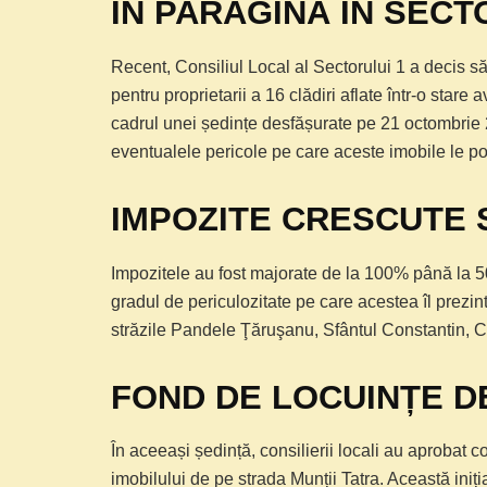
ÎN PARAGINĂ ÎN SECT
Recent, Consiliul Local al Sectorului 1 a decis 
pentru proprietarii a 16 clădiri aflate într-o star
cadrul unei ședințe desfășurate pe 21 octombrie 
eventualele pericole pe care aceste imobile le po
IMPOZITE CRESCUTE 
Impozitele au fost majorate de la 100% până la 500
gradul de periculozitate pe care acestea îl prezint
străzile Pandele Ţăruşanu, Sfântul Constantin, Co
FOND DE LOCUINȚE D
În aceeași ședință, consilierii locali au aprobat c
imobilului de pe strada Munții Tatra. Această iniț