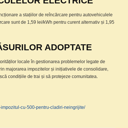
CULELOR ELECTRICE
cționare a stațiilor de reîncărcare pentru autovehiculele
cărcare sunt de 1,59 lei/kWh pentru curent alternativ și 1,95
ĂSURILOR ADOPTATE
orităților locale în gestionarea problemelor legate de
rin majorarea impozitelor și inițiativele de consolidare,
că condițiile de trai și să protejeze comunitatea.
-impozitul-cu-500-pentru-cladiri-neingrijite/