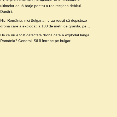
Experții au finalizat operațiunile de scufundare a
ultimelor două barje pentru a redirecționa debitul
Dunării.
Nici România, nici Bulgaria nu au reușit să depisteze
drona care a explodat la 100 de metri de graniță, pe…
De ce nu a fost detectată drona care a explodat lângă
România? General: Să îi întrebe pe bulgari…