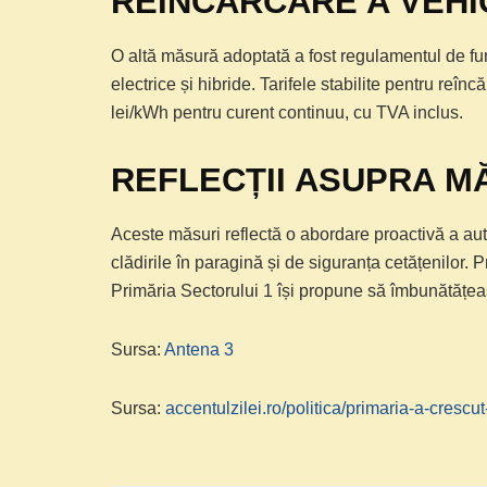
REÎNCĂRCARE A VEHI
O altă măsură adoptată a fost regulamentul de fun
electrice și hibride. Tarifele stabilite pentru reîn
lei/kWh pentru curent continuu, cu TVA inclus.
REFLECȚII ASUPRA M
Aceste măsuri reflectă o abordare proactivă a aut
clădirile în paragină și de siguranța cetățenilor. P
Primăria Sectorului 1 își propune să îmbunătățeas
Sursa:
Antena 3
Sursa:
accentulzilei.ro/politica/primaria-a-crescut