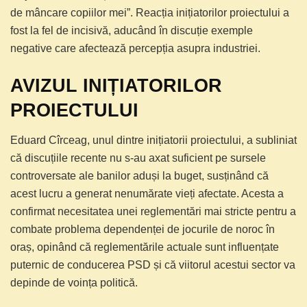
de mâncare copiilor mei”. Reacția inițiatorilor proiectului a
fost la fel de incisivă, aducând în discuție exemple
negative care afectează percepția asupra industriei.
AVIZUL INIȚIATORILOR
PROIECTULUI
Eduard Cîrceag, unul dintre inițiatorii proiectului, a subliniat
că discuțiile recente nu s-au axat suficient pe sursele
controversate ale banilor aduși la buget, susținând că
acest lucru a generat nenumărate vieți afectate. Acesta a
confirmat necesitatea unei reglementări mai stricte pentru a
combate problema dependenței de jocurile de noroc în
oraș, opinând că reglementările actuale sunt influențate
puternic de conducerea PSD și că viitorul acestui sector va
depinde de voința politică.