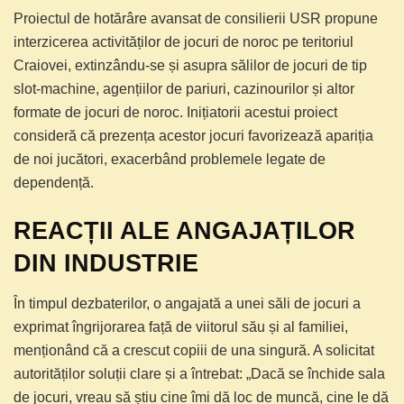
Proiectul de hotărâre avansat de consilierii USR propune
interzicerea activităților de jocuri de noroc pe teritoriul
Craiovei, extinzându-se și asupra sălilor de jocuri de tip
slot-machine, agențiilor de pariuri, cazinourilor și altor
formate de jocuri de noroc. Inițiatorii acestui proiect
consideră că prezența acestor jocuri favorizează apariția
de noi jucători, exacerbând problemele legate de
dependență.
REACȚII ALE ANGAJAȚILOR
DIN INDUSTRIE
În timpul dezbaterilor, o angajată a unei săli de jocuri a
exprimat îngrijorarea față de viitorul său și al familiei,
menționând că a crescut copiii de una singură. A solicitat
autorităților soluții clare și a întrebat: „Dacă se închide sala
de jocuri, vreau să știu cine îmi dă loc de muncă, cine le dă