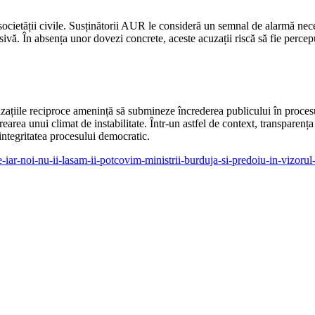
l societății civile. Susținătorii AUR le consideră un semnal de alarmă nece
esivă. În absența unor dovezi concrete, aceste acuzații riscă să fie perce
zațiile reciproce amenință să submineze încrederea publicului în procesul e
earea unui climat de instabilitate. Într-un astfel de context, transparența ș
 integritatea procesului democratic.
e-iar-noi-nu-ii-lasam-ii-potcovim-ministrii-burduja-si-predoiu-in-vizorul