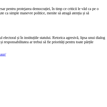
sar pentru protejarea democrației, în timp ce criticii le văd ca pe o
pute ca simple manevre politice, menite să atragă atenția și să
lectoral și în instituțiile statului. Retorica agresivă, lipsa unui dialog
i responsabilitatea ar trebui să fie priorități pentru toate părțile
-aur/