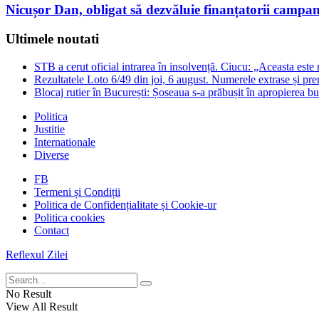
Nicușor Dan, obligat să dezvăluie finanțatorii campan
Ultimele noutati
STB a cerut oficial intrarea în insolvență. Ciucu: „Aceasta este
Rezultatele Loto 6/49 din joi, 6 august. Numerele extrase și prem
Blocaj rutier în București: Șoseaua s-a prăbușit în apropierea b
Politica
Justitie
Internationale
Diverse
FB
Termeni și Condiții
Politica de Confidențialitate și Cookie-ur
Politica cookies
Contact
Reflexul Zilei
No Result
View All Result