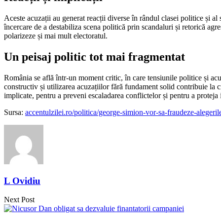
Aceste acuzații au generat reacții diverse în rândul clasei politice și a
încercare de a destabiliza scena politică prin scandaluri și retorică agr
polarizeze și mai mult electoratul.
Un peisaj politic tot mai fragmentat
România se află într-un moment critic, în care tensiunile politice și acu
constructiv și utilizarea acuzațiilor fără fundament solid contribuie la cr
implicate, pentru a preveni escaladarea conflictelor și pentru a proteja
Sursa:
accentulzilei.ro/politica/george-simion-vor-sa-fraudeze-alegeril
L Ovidiu
Next Post