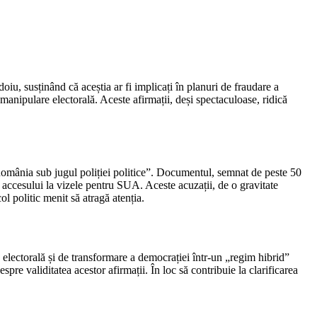
oiu, susținând că aceștia ar fi implicați în planuri de fraudare a
 manipulare electorală. Aceste afirmații, deși spectaculoase, ridică
România sub jugul poliției politice”. Documentul, semnat de peste 50
a accesului la vizele pentru SUA. Aceste acuzații, de o gravitate
l politic menit să atragă atenția.
electorală și de transformare a democrației într-un „regim hibrid”
espre validitatea acestor afirmații. În loc să contribuie la clarificarea