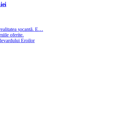
iei
 realitatea șocantă. E…
iile oferite.
ulevardului Eroilor