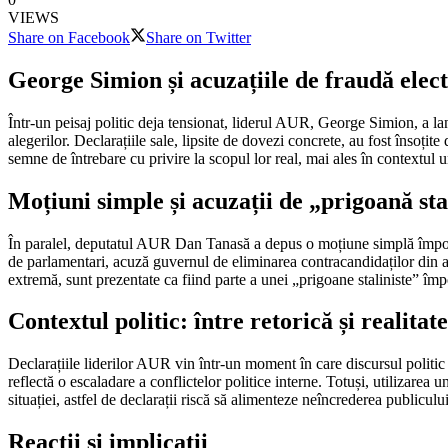
VIEWS
Share on Facebook
Share on Twitter
George Simion și acuzațiile de fraudă elec
Într-un peisaj politic deja tensionat, liderul AUR, George Simion, a lan
alegerilor. Declarațiile sale, lipsite de dovezi concrete, au fost însoți
semne de întrebare cu privire la scopul lor real, mai ales în contextul un
Moțiuni simple și acuzații de „prigoană sta
În paralel, deputatul AUR Dan Tanasă a depus o moțiune simplă împotri
de parlamentari, acuză guvernul de eliminarea contracandidaților din al
extremă, sunt prezentate ca fiind parte a unei „prigoane staliniste” împo
Contextul politic: între retorică și realitate
Declarațiile liderilor AUR vin într-un moment în care discursul politi
reflectă o escaladare a conflictelor politice interne. Totuși, utilizarea u
situației, astfel de declarații riscă să alimenteze neîncrederea publicului
Reacții și implicații