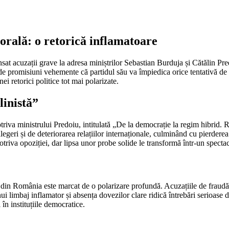
torală: o retorică inflamatoare
sat acuzații grave la adresa miniștrilor Sebastian Burduja și Cătălin Pred
te de promisiuni vehemente că partidul său va împiedica orice tentativă de
ei retorici politice tot mai polarizate.
linistă”
va ministrului Predoiu, intitulată „De la democrație la regim hibrid. 
egeri și de deteriorarea relațiilor internaționale, culminând cu pierdere
triva opoziției, dar lipsa unor probe solide le transformă într-un spectaco
c din România este marcat de o polarizare profundă. Acuzațiile de fraudă 
nui limbaj inflamator și absența dovezilor clare ridică întrebări serioase d
 în instituțiile democratice.