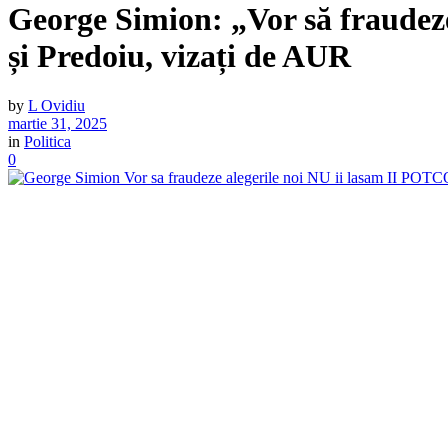
George Simion: „Vor să fraudez
și Predoiu, vizați de AUR
by
L Ovidiu
martie 31, 2025
in
Politica
0