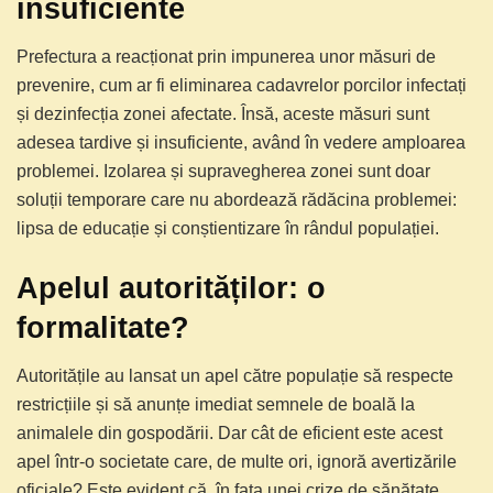
insuficiente
Prefectura a reacționat prin impunerea unor măsuri de
prevenire, cum ar fi eliminarea cadavrelor porcilor infectați
și dezinfecția zonei afectate. Însă, aceste măsuri sunt
adesea tardive și insuficiente, având în vedere amploarea
problemei. Izolarea și supravegherea zonei sunt doar
soluții temporare care nu abordează rădăcina problemei:
lipsa de educație și conștientizare în rândul populației.
Apelul autorităților: o
formalitate?
Autoritățile au lansat un apel către populație să respecte
restricțiile și să anunțe imediat semnele de boală la
animalele din gospodării. Dar cât de eficient este acest
apel într-o societate care, de multe ori, ignoră avertizările
oficiale? Este evident că, în fața unei crize de sănătate