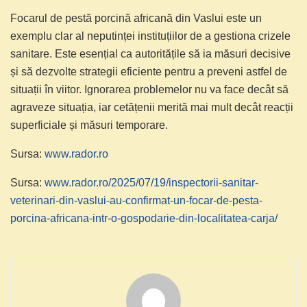
Focarul de pestă porcină africană din Vaslui este un
exemplu clar al neputinței instituțiilor de a gestiona crizele
sanitare. Este esențial ca autoritățile să ia măsuri decisive
și să dezvolte strategii eficiente pentru a preveni astfel de
situații în viitor. Ignorarea problemelor nu va face decât să
agraveze situația, iar cetățenii merită mai mult decât reacții
superficiale și măsuri temporare.
Sursa:
www.rador.ro
Sursa:
www.rador.ro/2025/07/19/inspectorii-sanitar-
veterinari-din-vaslui-au-confirmat-un-focar-de-pesta-
porcina-africana-intr-o-gospodarie-din-localitatea-carja/