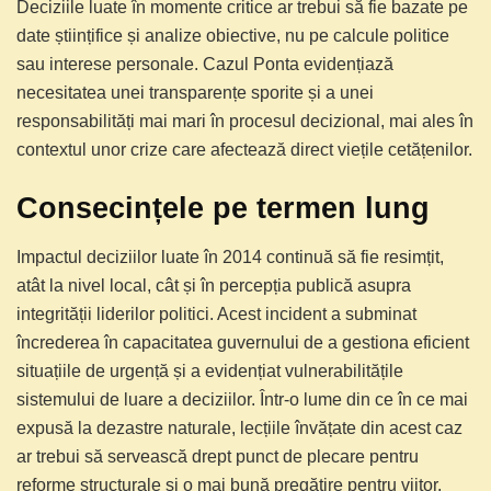
Deciziile luate în momente critice ar trebui să fie bazate pe
date științifice și analize obiective, nu pe calcule politice
sau interese personale. Cazul Ponta evidențiază
necesitatea unei transparențe sporite și a unei
responsabilități mai mari în procesul decizional, mai ales în
contextul unor crize care afectează direct viețile cetățenilor.
Consecințele pe termen lung
Impactul deciziilor luate în 2014 continuă să fie resimțit,
atât la nivel local, cât și în percepția publică asupra
integrității liderilor politici. Acest incident a subminat
încrederea în capacitatea guvernului de a gestiona eficient
situațiile de urgență și a evidențiat vulnerabilitățile
sistemului de luare a deciziilor. Într-o lume din ce în ce mai
expusă la dezastre naturale, lecțiile învățate din acest caz
ar trebui să servească drept punct de plecare pentru
reforme structurale și o mai bună pregătire pentru viitor.