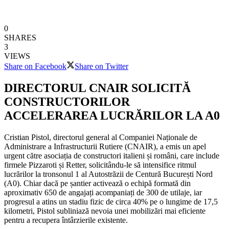
0
SHARES
3
VIEWS
Share on Facebook
Share on Twitter
DIRECTORUL CNAIR SOLICITĂ
CONSTRUCTORILOR
ACCELERAREA LUCRĂRILOR LA A0
Cristian Pistol, directorul general al Companiei Naționale de
Administrare a Infrastructurii Rutiere (CNAIR), a emis un apel
urgent către asociația de constructori italieni și români, care include
firmele Pizzaroti și Retter, solicitându-le să intensifice ritmul
lucrărilor la tronsonul 1 al Autostrăzii de Centură București Nord
(A0). Chiar dacă pe șantier activează o echipă formată din
aproximativ 650 de angajați acompaniați de 300 de utilaje, iar
progresul a atins un stadiu fizic de circa 40% pe o lungime de 17,5
kilometri, Pistol subliniază nevoia unei mobilizări mai eficiente
pentru a recupera întârzierile existente.