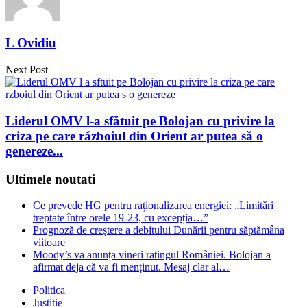
L Ovidiu
Next Post
Liderul OMV l-a sfătuit pe Bolojan cu privire la
criza pe care războiul din Orient ar putea să o
genereze...
Ultimele noutati
Ce prevede HG pentru raționalizarea energiei: „Limitări
treptate între orele 19-23, cu excepția…”
Prognoză de creștere a debitului Dunării pentru săptămâna
viitoare
Moody’s va anunța vineri ratingul României. Bolojan a
afirmat deja că va fi menținut. Mesaj clar al…
Politica
Justitie