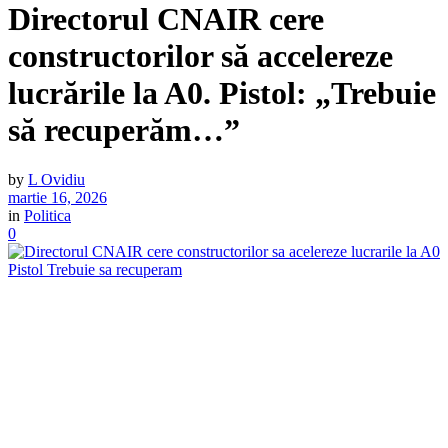
Directorul CNAIR cere
constructorilor să accelereze
lucrările la A0. Pistol: „Trebuie
să recuperăm…”
by
L Ovidiu
martie 16, 2026
in
Politica
0