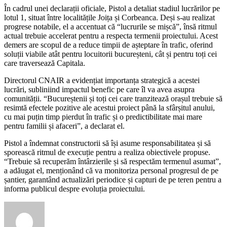
În cadrul unei declarații oficiale, Pistol a detaliat stadiul lucrărilor pe
lotul 1, situat între localitățile Joița și Corbeanca. Deși s-au realizat
progrese notabile, el a accentuat că “lucrurile se mișcă”, însă ritmul
actual trebuie accelerat pentru a respecta termenii proiectului. Acest
demers are scopul de a reduce timpii de așteptare în trafic, oferind
soluții viabile atât pentru locuitorii bucureșteni, cât și pentru toți cei
care traversează Capitala.
Directorul CNAIR a evidențiat importanța strategică a acestei
lucrări, subliniind impactul benefic pe care îl va avea asupra
comunității. “Bucureștenii și toți cei care tranzitează orașul trebuie să
resimtă efectele pozitive ale acestui proiect până la sfârșitul anului,
cu mai puțin timp pierdut în trafic și o predictibilitate mai mare
pentru familii și afaceri”, a declarat el.
Pistol a îndemnat constructorii să își asume responsabilitatea și să
sporească ritmul de execuție pentru a realiza obiectivele propuse.
“Trebuie să recuperăm întârzierile și să respectăm termenul asumat”,
a adăugat el, menționând că va monitoriza personal progresul de pe
șantier, garantând actualizări periodice și capturi de pe teren pentru a
informa publicul despre evoluția proiectului.