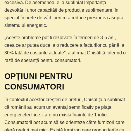
excesivă. De asemenea, el a subliniat importanța
dezvoltării unor capacități de producție suplimentare, în
special în orele de vârf, pentru a reduce presiunea asupra
sistemului energetic.
„Aceste probleme pot fi rezolvate în termen de 3-5 ani,
ceea ce ar putea duce la o reducere a facturilor cu până la
30% față de costurile actuale”, a afirmat Chisăliță, oferind o
rază de speranță pentru consumatori.
OPȚIUNI PENTRU
CONSUMATORI
În contextul acestor creșteri de prețuri, Chisăliță a subliniat
că românii au acum un avantaj semnificativ pe piața
energiei electrice, care nu exista înainte de 1 iulie.
Consumatorii pot acum să se orienteze către furnizori care
oferă prețuri mai mici. Există furnizori care propun tarife cu