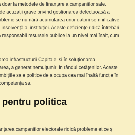
ă doar la metodele de finanțare a campaniilor sale.
de acuzații grave privind gestionarea defectuoasă a
robleme se numără acumularea unor datorii semnificative,
insolvență al instituției. Aceste deficiențe ridică întrebări
a responsabil resursele publice la un nivel mai înalt, cum
rea infrastructurii Capitalei și în soluționarea
area, a generat nemulțumiri în rândul cetățenilor. Aceste
bițiile sale politice de a ocupa cea mai înaltă funcție în
i competența sa.
pentru politica
nanțarea campaniilor electorale ridică probleme etice și