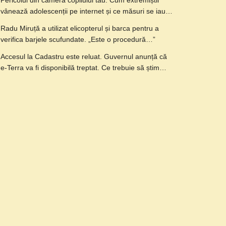
Pericolul din camera copilului tău: Cum extremiștii
vânează adolescenții pe internet și ce măsuri se iau…
Radu Miruță a utilizat elicopterul și barca pentru a
verifica barjele scufundate. „Este o procedură…”
Accesul la Cadastru este reluat. Guvernul anunță că
e-Terra va fi disponibilă treptat. Ce trebuie să știm…