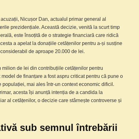
i acuzații, Nicușor Dan, actualul primar general al
erile prezidențiale. Această decizie, venită la scurt timp
ală, este însoțită de o strategie financiară care ridică
sta a apelat la donațiile cetățenilor pentru a-și susține
r considerabil de aproape 20.000 de lei.
ilion de lei din contribuțiile cetățenilor pentru
 model de finanțare a fost aspru criticat pentru că pune o
populației, mai ales într-un context economic dificil.
imar, acesta își anunță intenția de a candida la
ar al cetățenilor, o decizie care stârnește controverse și
tivă sub semnul întrebării