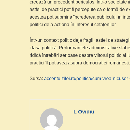
creează un precedent periculos. Într-o societate î
astfel de practici pot fi percepute ca o formă de e
acestea pot submina încrederea publicului în integr
politici de a acționa în interesul cetățenilor.
Într-un context politic deja fragil, astfel de strat
clasa politică. Performanțele administrative slab
ridică întrebări serioase despre viitorul politic a
practici îl pot avea asupra democrației românești.
Sursa:
accentulzilei.ro/politica/cum-vrea-nicusor
L Ovidiu