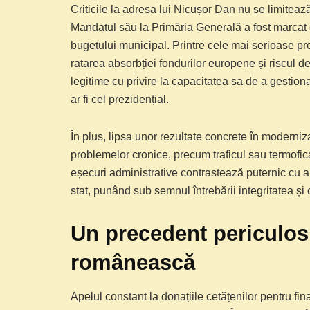
Criticile la adresa lui Nicușor Dan nu se limiteaz
Mandatul său la Primăria Generală a fost marcat 
bugetului municipal. Printre cele mai serioase p
ratarea absorbției fondurilor europene și riscul de 
legitime cu privire la capacitatea sa de a gestion
ar fi cel prezidențial.
În plus, lipsa unor rezultate concrete în moderniza
problemelor cronice, precum traficul sau termofic
eșecuri administrative contrastează puternic cu am
stat, punând sub semnul întrebării integritatea ș
Un precedent periculos 
românească
Apelul constant la donațiile cetățenilor pentru fi