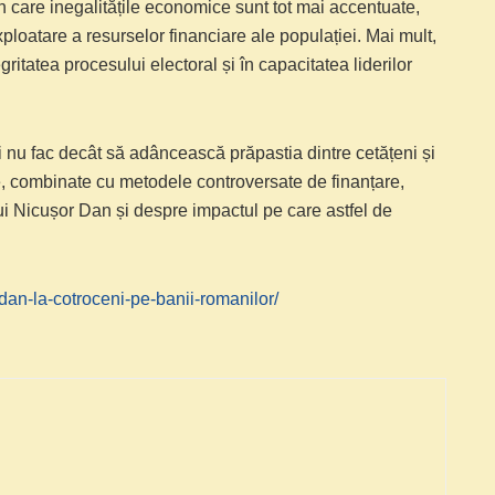
n care inegalitățile economice sunt tot mai accentuate,
xploatare a resurselor financiare ale populației. Mai mult,
itatea procesului electoral și în capacitatea liderilor
egii nu fac decât să adâncească prăpastia dintre cetățeni și
e, combinate cu metodele controversate de finanțare,
l lui Nicușor Dan și despre impactul pe care astfel de
-dan-la-cotroceni-pe-banii-romanilor/