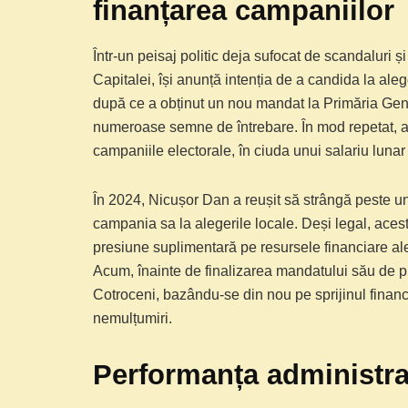
finanțarea campaniilor
Într-un peisaj politic deja sufocat de scandaluri ș
Capitalei, își anunță intenția de a candida la aleg
după ce a obținut un nou mandat la Primăria Gener
numeroase semne de întrebare. În mod repetat, ace
campaniile electorale, în ciuda unui salariu luna
În 2024, Nicușor Dan a reușit să strângă peste un m
campania sa la alegerile locale. Deși legal, acest
presiune suplimentară pe resursele financiare ale 
Acum, înainte de finalizarea mandatului său de pr
Cotroceni, bazându-se din nou pe sprijinul financi
nemulțumiri.
Performanța administra