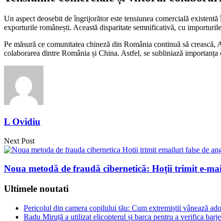
Un aspect deosebit de îngrijorător este tensiunea comercială existentă î
exporturile românești. Această disparitate semnificativă, cu importurile
Pe măsură ce comunitatea chineză din România continuă să crească, Anul
colaborarea dintre România și China. Astfel, se subliniază importanța co
L Ovidiu
Next Post
Noua metodă de fraudă cibernetică: Hoții trimit e-mail
Ultimele noutati
Pericolul din camera copilului tău: Cum extremiștii vânează adol
Radu Miruță a utilizat elicopterul și barca pentru a verifica ba