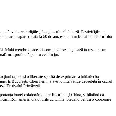
 în valoare tradițiile și bogata cultură chineză. Festivitățile au
ie, care reapare o dată la 60 de ani, este un simbol al transformărilor
lă. Mulți membri ai acestei comunități se angajează în restaurante
urală mai profundă pentru cei din jur.
țiuni rapide și o libertate sporită de exprimare a inițiativelor
 Chinei la București, Chen Feng, a avut o intervenție deosebită în cadrul
eză Festivalul Primăverii.
mportanța bunei colaborări dintre România și China, subliniind că
licării României în dialogurile cu China, pledând pentru o cooperare