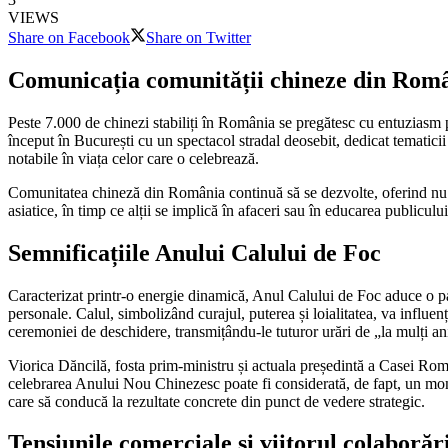
VIEWS
Share on Facebook
Share on Twitter
Comunicația comunității chineze din Româ
Peste 7.000 de chinezi stabiliți în România se pregătesc cu entuziasm p
început în București cu un spectacol stradal deosebit, dedicat tematici
notabile în viața celor care o celebrează.
Comunitatea chineză din România continuă să se dezvolte, oferind nu nu
asiatice, în timp ce alții se implică în afaceri sau în educarea publicul
Semnificațiile Anului Calului de Foc
Caracterizat printr-o energie dinamică, Anul Calului de Foc aduce o pale
personale. Calul, simbolizând curajul, puterea și loialitatea, va influen
ceremoniei de deschidere, transmițându-le tuturor urări de „la mulți a
Viorica Dăncilă, fosta prim-ministru și actuala președintă a Casei Rom
celebrarea Anului Nou Chinezesc poate fi considerată, de fapt, un mom
care să conducă la rezultate concrete din punct de vedere strategic.
Tensiunile comerciale și viitorul colaboră