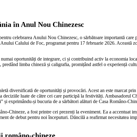
nia în Anul Nou Chinezesc
entru celebrarea Anului Nou Chinezesc, o sărbătoare importantă care pune
i Anului Calului de Foc, programat pentru 17 februarie 2026. Această zod
mai oportunități de integrare, ci și contribuind activ la economia loca
ui, predând limba chineză și caligrafia, promițând astfel o experiență cult
tă diversificată de oportunități și provocări. Acest an este marcat prin ac
ța deciziile luate de către cei care participă la festivități. Ambasadorul
ni” și exprimându-și bucuria de a sărbători alături de Casa Româno-Chin
âno-Chineze, a fost printre cei prezenți la eveniment. Ea a accentuat i
ent de debut pentru noi începuturi. Dăncilă a reafirmat necesitatea imp
rii româno-chineze