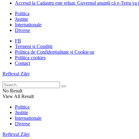
Accesul la Cadastru este reluat. Guvernul anunță că e-Terra va f
Politica
Justitie
Internationale
Diverse
FB
Termeni și Condiții
Politica de Confidențialitate și Cookie-ur
Politica cookies
Contact
Reflexul Zilei
No Result
View All Result
Politica
Justitie
Internationale
Diverse
Reflexul Zilei