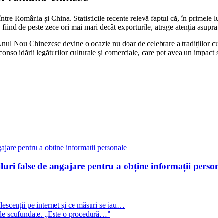
ntre România și China. Statisticile recente relevă faptul că, în primele l
 fiind de peste zece ori mai mari decât exporturile, atrage atenția asupra
 Nou Chinezesc devine o ocazie nu doar de celebrare a tradițiilor cultu
nsolidării legăturilor culturale și comerciale, care pot avea un impact se
uri false de angajare pentru a obține informații person
escenții pe internet și ce măsuri se iau…
rjele scufundate. „Este o procedură…”