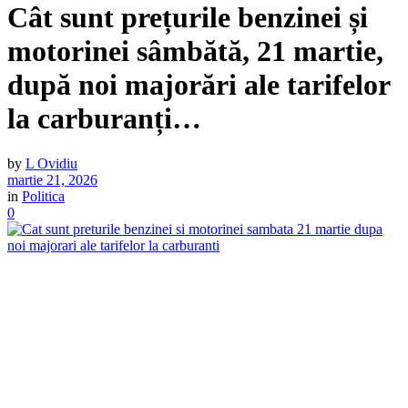
Cât sunt prețurile benzinei și
motorinei sâmbătă, 21 martie,
după noi majorări ale tarifelor
la carburanți…
by
L Ovidiu
martie 21, 2026
in
Politica
0