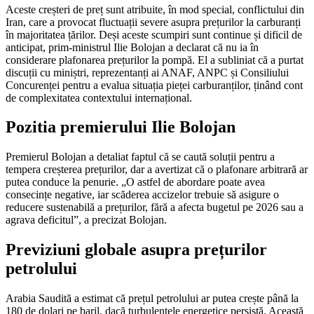
Aceste creșteri de preț sunt atribuite, în mod special, conflictului din
Iran, care a provocat fluctuații severe asupra prețurilor la carburanți
în majoritatea țărilor. Deși aceste scumpiri sunt continue și dificil de
anticipat, prim-ministrul Ilie Bolojan a declarat că nu ia în
considerare plafonarea prețurilor la pompă. El a subliniat că a purtat
discuții cu miniștri, reprezentanți ai ANAF, ANPC și Consiliului
Concurenței pentru a evalua situația pieței carburanților, ținând cont
de complexitatea contextului internațional.
Pozitia premierului Ilie Bolojan
Premierul Bolojan a detaliat faptul că se caută soluții pentru a
tempera creșterea prețurilor, dar a avertizat că o plafonare arbitrară ar
putea conduce la penurie. „O astfel de abordare poate avea
consecințe negative, iar scăderea accizelor trebuie să asigure o
reducere sustenabilă a prețurilor, fără a afecta bugetul pe 2026 sau a
agrava deficitul”, a precizat Bolojan.
Previziuni globale asupra prețurilor
petrolului
Arabia Saudită a estimat că prețul petrolului ar putea crește până la
180 de dolari pe baril, dacă turbulențele energetice persistă. Această