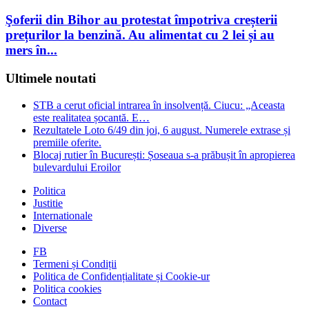
Şoferii din Bihor au protestat împotriva creșterii
prețurilor la benzină. Au alimentat cu 2 lei și au
mers în...
Ultimele noutati
STB a cerut oficial intrarea în insolvență. Ciucu: „Aceasta
este realitatea șocantă. E…
Rezultatele Loto 6/49 din joi, 6 august. Numerele extrase și
premiile oferite.
Blocaj rutier în București: Șoseaua s-a prăbușit în apropierea
bulevardului Eroilor
Politica
Justitie
Internationale
Diverse
FB
Termeni și Condiții
Politica de Confidențialitate și Cookie-ur
Politica cookies
Contact