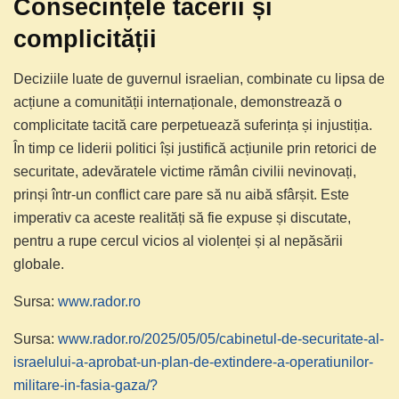
Consecințele tăcerii și
complicității
Deciziile luate de guvernul israelian, combinate cu lipsa de
acțiune a comunității internaționale, demonstrează o
complicitate tacită care perpetuează suferința și injustiția.
În timp ce liderii politici își justifică acțiunile prin retorici de
securitate, adevăratele victime rămân civilii nevinovați,
prinși într-un conflict care pare să nu aibă sfârșit. Este
imperativ ca aceste realități să fie expuse și discutate,
pentru a rupe cercul vicios al violenței și al nepăsării
globale.
Sursa:
www.rador.ro
Sursa:
www.rador.ro/2025/05/05/cabinetul-de-securitate-al-
israelului-a-aprobat-un-plan-de-extindere-a-operatiunilor-
militare-in-fasia-gaza/?