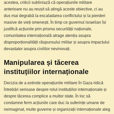
acestea, criticii subliniază că operațiunile militare
anterioare nu au reușit să atingă aceste obiective, ci au
dus mai degrabă la escaladarea conflictului și la pierderi
masive de vieți omenești. În timp ce guvernul israelian își
justifică acțiunile prin prisma securității naționale,
comunitatea internațională atrage atenția asupra
disproporționalității răspunsului militar și asupra impactului
devastator asupra civililor nevinovați.
Manipularea și tăcerea
instituțiilor internaționale
Decizia de a extinde operațiunile militare în Gaza ridică
întrebări serioase despre rolul instituțiilor internaționale și
despre tăcerea complice a multor state. În loc să
condamne ferm acțiunile care duc la suferințe umane de
neimaginat, multe guverne și organizații internaționale aleg