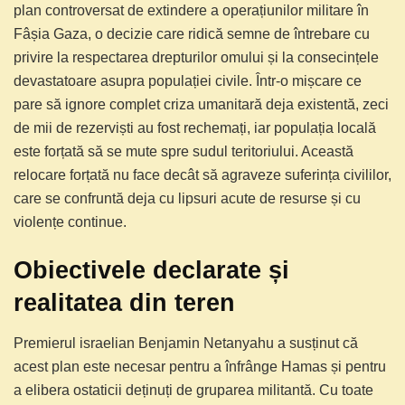
plan controversat de extindere a operațiunilor militare în
Fâșia Gaza, o decizie care ridică semne de întrebare cu
privire la respectarea drepturilor omului și la consecințele
devastatoare asupra populației civile. Într-o mișcare ce
pare să ignore complet criza umanitară deja existentă, zeci
de mii de rezerviști au fost rechemați, iar populația locală
este forțată să se mute spre sudul teritoriului. Această
relocare forțată nu face decât să agraveze suferința civililor,
care se confruntă deja cu lipsuri acute de resurse și cu
violențe continue.
Obiectivele declarate și
realitatea din teren
Premierul israelian Benjamin Netanyahu a susținut că
acest plan este necesar pentru a înfrânge Hamas și pentru
a elibera ostaticii deținuți de gruparea militantă. Cu toate