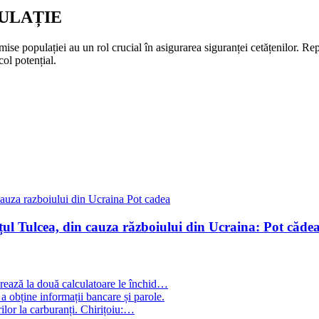
ULAȚIE
nsmise populației au un rol crucial în asigurarea siguranței cetățenilor
col potențial.
țul Tulcea, din cauza războiului din Ucraina: Pot cădea
crează la două calculatoare le închid…
 a obține informații bancare și parole.
ilor la carburanți. Chirițoiu:…