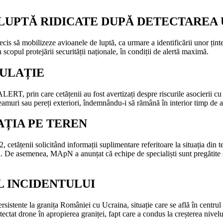
 LUPTĂ RIDICATE DUPĂ DETECTAREA 
s să mobilizeze avioanele de luptă, ca urmare a identificării unor ținte 
scopul protejării securității naționale, în condiții de alertă maximă.
PULAȚIE
RT, prin care cetățenii au fost avertizați despre riscurile asocierii cu 
e geamuri sau pereți exteriori, îndemnându-i să rămână în interior timp de
AȚIA PE TEREN
 cetățenii solicitând informații suplimentare referitoare la situația din t
mă. De asemenea, MApN a anunțat că echipe de specialiști sunt pregătite să
L INCIDENTULUI
rsistente la granița României cu Ucraina, situație care se află în centrul
ctat drone în apropierea graniței, fapt care a condus la creșterea nivel