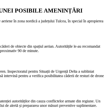
UNEI POSIBILE AMENINȚĂRI
aeriene în zona nordică a județului Tulcea, în special în apropierea
căderi de obiecte din spațiul aerian. Autoritățile le-au recomandat
 aproximativ 90 de minute.
eren. Inspectoratul pentru Situații de Urgență Delta a subliniat
 intervină pentru a verifica posibilitatea căderii de resturi de drone
 atenției autorităților din cauza conflictelor armate din regiune. Un
ului de alertă și prepararea unor măsuri preventive suplimentare.