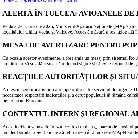
Share on Facebook
Share on Twitter
ALERTĂ ÎN TULCEA: AVIOANELE DE
Pe data de 13 martie 2026, Ministerul Apărării Naționale (MApN) a deci
localităților Chilia Veche și Vâlcove. Această măsură a fost adoptată în 
MESAJ DE AVERTIZARE PENTRU PO
Cu ocazia acestor evenimente, a fost emis un mesaj prin sistemul Ro-ALE
locuitorilor să se adăpostească în locuri sigure și să evite feroneri d
REACȚIILE AUTORITĂȚILOR ȘI SITU
A crescut semnificativ numărul apelurilor către serviciul de urgențe 112,
necesitatea respectării indicațiilor și a cerut populației să rămână cal
pe teritoriul României.
CONTEXTUL INTERN ȘI REGIONAL A
Acest incident se înscrie într-un context mai larg, marcat de tensiuni pe
incident similar a avut loc pe 26 februarie, când radarele MApN au dete