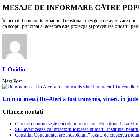
MESAJE DE INFORMARE CĂTRE POP
În actualul context internațional tensionat, mesajele de avertizare tra
că scopul principal al acestora este protecția și prevenirea oricărui peri
L Ovidiu
Next Post
Un nou mesaj Ro-Alert a fost transmis, vineri, în jude
Ultimele noutati
Cum se economisește energia în ministere. Funcționarii care lu
SRI avertizează că infractorii folosesc numărul instituției pentru
Consiliul Concurenței are „suspiciuni” legate de creșterea prețur