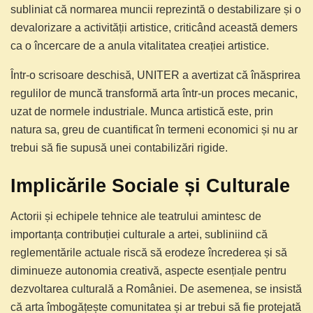
subliniat că normarea muncii reprezintă o destabilizare și o
devalorizare a activității artistice, criticând această demers
ca o încercare de a anula vitalitatea creației artistice.
Într-o scrisoare deschisă, UNITER a avertizat că înăsprirea
regulilor de muncă transformă arta într-un proces mecanic,
uzat de normele industriale. Munca artistică este, prin
natura sa, greu de cuantificat în termeni economici și nu ar
trebui să fie supusă unei contabilizări rigide.
Implicările Sociale și Culturale
Actorii și echipele tehnice ale teatrului amintesc de
importanța contribuției culturale a artei, subliniind că
reglementările actuale riscă să erodeze încrederea și să
diminueze autonomia creativă, aspecte esențiale pentru
dezvoltarea culturală a României. De asemenea, se insistă
că arta îmbogățește comunitatea și ar trebui să fie protejată