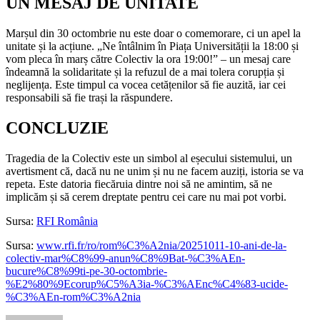
UN MESAJ DE UNITATE
Marșul din 30 octombrie nu este doar o comemorare, ci un apel la
unitate și la acțiune. „Ne întâlnim în Piața Universității la 18:00 și
vom pleca în marș către Colectiv la ora 19:00!” – un mesaj care
îndeamnă la solidaritate și la refuzul de a mai tolera corupția și
neglijența. Este timpul ca vocea cetățenilor să fie auzită, iar cei
responsabili să fie trași la răspundere.
CONCLUZIE
Tragedia de la Colectiv este un simbol al eșecului sistemului, un
avertisment că, dacă nu ne unim și nu ne facem auziți, istoria se va
repeta. Este datoria fiecăruia dintre noi să ne amintim, să ne
implicăm și să cerem dreptate pentru cei care nu mai pot vorbi.
Sursa:
RFI România
Sursa:
www.rfi.fr/ro/rom%C3%A2nia/20251011-10-ani-de-la-
colectiv-mar%C8%99-anun%C8%9Bat-%C3%AEn-
bucure%C8%99ti-pe-30-octombrie-
%E2%80%9Ecorup%C5%A3ia-%C3%AEnc%C4%83-ucide-
%C3%AEn-rom%C3%A2nia