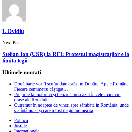
L Ovidiu
Next Post
Stelian Ion (USR) la RFI: Protestul magistraților e la
limita legii
Ultimele noutati
Două barje vor fi scufundate astăzi în Dunăre. Apele Române:
Fiecare centimetru câștigat…
Prețurile la motorină și benzină au scăzut în cele mai mari
orașe ale României.
Cutremur în noaptea de vineri spre sâmbătă în România: unde
s-a întâmplat și care a fost magnitudinea sa
Politica
Justitie
Internationale