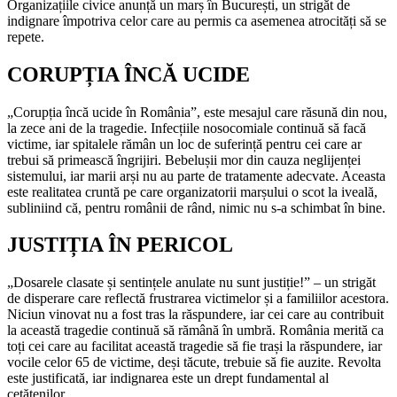
Organizațiile civice anunță un marș în București, un strigăt de
indignare împotriva celor care au permis ca asemenea atrocități să se
repete.
CORUPȚIA ÎNCĂ UCIDE
„Corupția încă ucide în România”, este mesajul care răsună din nou,
la zece ani de la tragedie. Infecțiile nosocomiale continuă să facă
victime, iar spitalele rămân un loc de suferință pentru cei care ar
trebui să primească îngrijiri. Bebelușii mor din cauza neglijenței
sistemului, iar marii arși nu au parte de tratamente adecvate. Aceasta
este realitatea cruntă pe care organizatorii marșului o scot la iveală,
subliniind că, pentru românii de rând, nimic nu s-a schimbat în bine.
JUSTIȚIA ÎN PERICOL
„Dosarele clasate și sentințele anulate nu sunt justiție!” – un strigăt
de disperare care reflectă frustrarea victimelor și a familiilor acestora.
Niciun vinovat nu a fost tras la răspundere, iar cei care au contribuit
la această tragedie continuă să rămână în umbră. România merită ca
toți cei care au facilitat această tragedie să fie trași la răspundere, iar
vocile celor 65 de victime, deși tăcute, trebuie să fie auzite. Revolta
este justificată, iar indignarea este un drept fundamental al
cetățenilor.