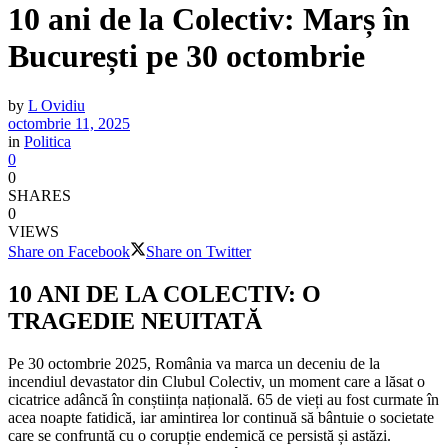
10 ani de la Colectiv: Marș în
București pe 30 octombrie
by
L Ovidiu
octombrie 11, 2025
in
Politica
0
0
SHARES
0
VIEWS
Share on Facebook
Share on Twitter
10 ANI DE LA COLECTIV: O
TRAGEDIE NEUITATĂ
Pe 30 octombrie 2025, România va marca un deceniu de la
incendiul devastator din Clubul Colectiv, un moment care a lăsat o
cicatrice adâncă în conștiința națională. 65 de vieți au fost curmate în
acea noapte fatidică, iar amintirea lor continuă să bântuie o societate
care se confruntă cu o corupție endemică ce persistă și astăzi.