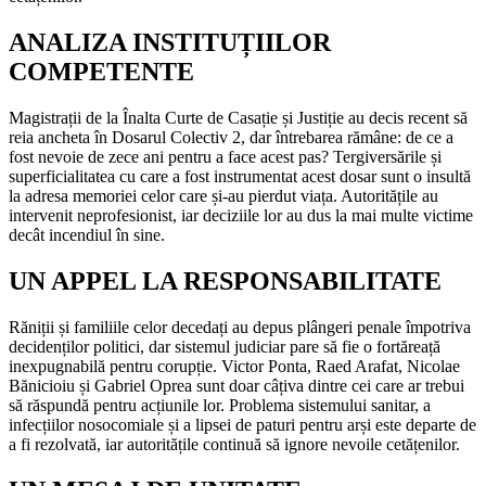
ANALIZA INSTITUȚIILOR
COMPETENTE
Magistrații de la Înalta Curte de Casație și Justiție au decis recent să
reia ancheta în Dosarul Colectiv 2, dar întrebarea rămâne: de ce a
fost nevoie de zece ani pentru a face acest pas? Tergiversările și
superficialitatea cu care a fost instrumentat acest dosar sunt o insultă
la adresa memoriei celor care și-au pierdut viața. Autoritățile au
intervenit neprofesionist, iar deciziile lor au dus la mai multe victime
decât incendiul în sine.
UN APPEL LA RESPONSABILITATE
Răniții și familiile celor decedați au depus plângeri penale împotriva
decidenților politici, dar sistemul judiciar pare să fie o fortăreață
inexpugnabilă pentru corupție. Victor Ponta, Raed Arafat, Nicolae
Bănicioiu și Gabriel Oprea sunt doar câțiva dintre cei care ar trebui
să răspundă pentru acțiunile lor. Problema sistemului sanitar, a
infecțiilor nosocomiale și a lipsei de paturi pentru arși este departe de
a fi rezolvată, iar autoritățile continuă să ignore nevoile cetățenilor.