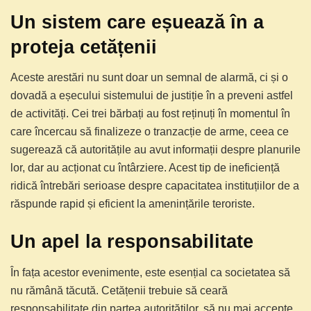
Un sistem care eșuează în a
proteja cetățenii
Aceste arestări nu sunt doar un semnal de alarmă, ci și o
dovadă a eșecului sistemului de justiție în a preveni astfel
de activități. Cei trei bărbați au fost reținuți în momentul în
care încercau să finalizeze o tranzacție de arme, ceea ce
sugerează că autoritățile au avut informații despre planurile
lor, dar au acționat cu întârziere. Acest tip de ineficiență
ridică întrebări serioase despre capacitatea instituțiilor de a
răspunde rapid și eficient la amenințările teroriste.
Un apel la responsabilitate
În fața acestor evenimente, este esențial ca societatea să
nu rămână tăcută. Cetățenii trebuie să ceară
responsabilitate din partea autorităților, să nu mai accepte