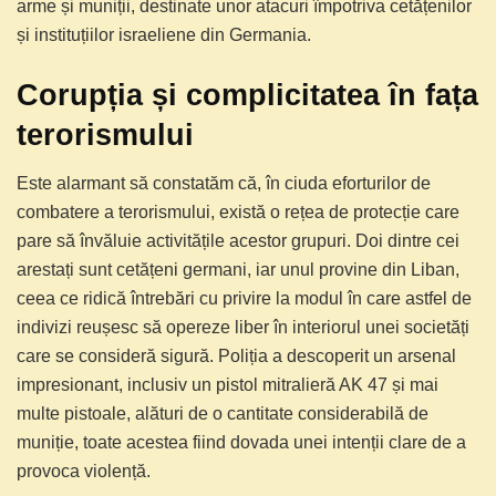
arme și muniții, destinate unor atacuri împotriva cetățenilor
și instituțiilor israeliene din Germania.
Corupția și complicitatea în fața
terorismului
Este alarmant să constatăm că, în ciuda eforturilor de
combatere a terorismului, există o rețea de protecție care
pare să învăluie activitățile acestor grupuri. Doi dintre cei
arestați sunt cetățeni germani, iar unul provine din Liban,
ceea ce ridică întrebări cu privire la modul în care astfel de
indivizi reușesc să opereze liber în interiorul unei societăți
care se consideră sigură. Poliția a descoperit un arsenal
impresionant, inclusiv un pistol mitralieră AK 47 și mai
multe pistoale, alături de o cantitate considerabilă de
muniție, toate acestea fiind dovada unei intenții clare de a
provoca violență.