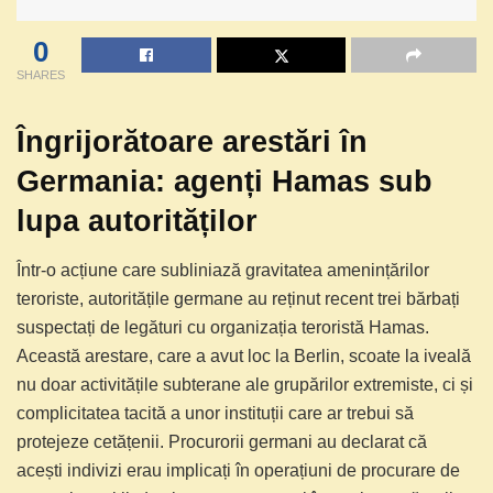
0
SHARES
Îngrijorătoare arestări în
Germania: agenți Hamas sub
lupa autorităților
Într-o acțiune care subliniază gravitatea amenințărilor
teroriste, autoritățile germane au reținut recent trei bărbați
suspectați de legături cu organizația teroristă Hamas.
Această arestare, care a avut loc la Berlin, scoate la iveală
nu doar activitățile subterane ale grupărilor extremiste, ci și
complicitatea tacită a unor instituții care ar trebui să
protejeze cetățenii. Procurorii germani au declarat că
acești indivizi erau implicați în operațiuni de procurare de