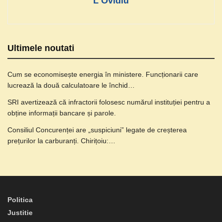
L Ovidiu
Ultimele noutati
Cum se economisește energia în ministere. Funcționarii care
lucrează la două calculatoare le închid…
SRI avertizează că infractorii folosesc numărul instituției pentru a
obține informații bancare și parole.
Consiliul Concurenței are „suspiciuni” legate de creșterea
prețurilor la carburanți. Chirițoiu:…
Politica
Justitie