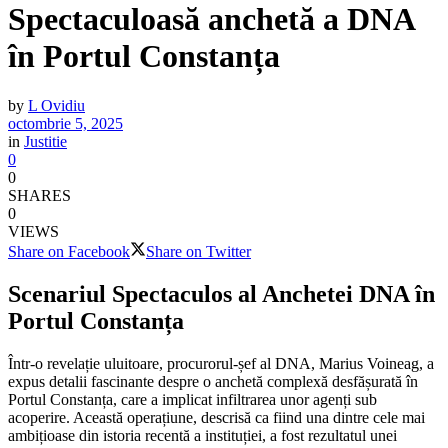
Spectaculoasă anchetă a DNA
în Portul Constanța
by
L Ovidiu
octombrie 5, 2025
in
Justitie
0
0
SHARES
0
VIEWS
Share on Facebook
Share on Twitter
Scenariul Spectaculos al Anchetei DNA în
Portul Constanța
Într-o revelație uluitoare, procurorul-șef al DNA, Marius Voineag, a
expus detalii fascinante despre o anchetă complexă desfășurată în
Portul Constanța, care a implicat infiltrarea unor agenți sub
acoperire. Această operațiune, descrisă ca fiind una dintre cele mai
ambițioase din istoria recentă a instituției, a fost rezultatul unei