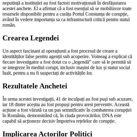
neputință a instituției au fost factori motivaționali în desfășurarea
acestei anchete. El a afirmat că a fost esențial să se mobilizeze toate
resursele disponibile pentru a curăța Portul Constanța de corupție,
având în vedere importanța sa ca infrastructură critică pentru statul
român.
Crearea Legendei
Un aspect fascinant al operațiunii a fost procesul de creare a
identităților false pentru agenții sub acoperire. Voineag a explicat că
fiecare investigator a fost dotat cu o „legendă” care să le permită să
se integreze în mediul corupt, inclusiv mașini de lux și statut social
înalt, pentru a nu fi suspectați de activitățile lor.
Rezultatele Anchetei
În urma acestei investigații, 41 de inculpați au fost puși sub acuzare,
iar 18 dintre aceștia au fost propuși pentru arest preventiv. Această
acțiune a fost văzută ca un pas semnificativ în combaterea corupției
în România, demonstrând că, în ciuda provocărilor, DNA este
capabil să acționeze decisiv împotriva rețelelor de corupție.
Implicarea Actorilor Politici