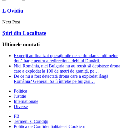
L Ovidiu
Next Post
Știri din Localitate
Ultimele noutati
Experții au finalizat operațiunile de scufundare a ultimelor
două barje pentru a redirecționa debitul Dunării.
Nici România, nici Bulgaria nu au reușit să depisteze drona
care a explodat la 100 de metri de graniță, pe…
De ce nu a fost detectată drona care a explodat lângă
România? General: Să îi întrebe pe bulgari…
Politica
Justitie
Internationale
Diverse
FB
Termeni și Condiții
Politica de Confidențialitate și Cookie-ur