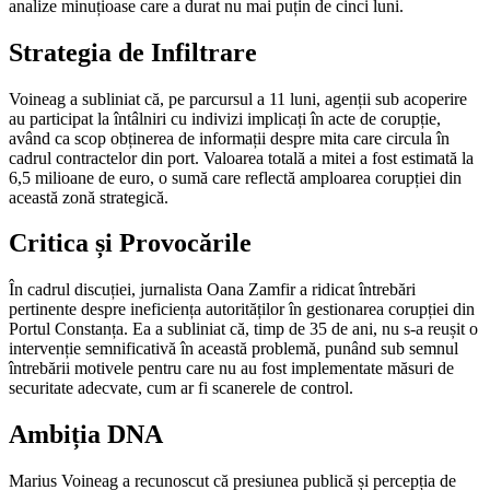
analize minuțioase care a durat nu mai puțin de cinci luni.
Strategia de Infiltrare
Voineag a subliniat că, pe parcursul a 11 luni, agenții sub acoperire
au participat la întâlniri cu indivizi implicați în acte de corupție,
având ca scop obținerea de informații despre mita care circula în
cadrul contractelor din port. Valoarea totală a mitei a fost estimată la
6,5 milioane de euro, o sumă care reflectă amploarea corupției din
această zonă strategică.
Critica și Provocările
În cadrul discuției, jurnalista Oana Zamfir a ridicat întrebări
pertinente despre ineficiența autorităților în gestionarea corupției din
Portul Constanța. Ea a subliniat că, timp de 35 de ani, nu s-a reușit o
intervenție semnificativă în această problemă, punând sub semnul
întrebării motivele pentru care nu au fost implementate măsuri de
securitate adecvate, cum ar fi scanerele de control.
Ambiția DNA
Marius Voineag a recunoscut că presiunea publică și percepția de