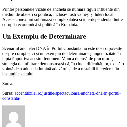
Printre persoanele vizate de anchetă se numără figuri influente din
mediul de afaceri și politică, inclusiv foști vameși și lideri locali.
Aceste conexiuni subliniază complexitatea și interdependența dintre
corupția economică și politică în România.
Un Exemplu de Determinare
Scenariul anchetei DNA în Portul Constanța nu este doar o poveste
despre corupție, ci și un exemplu de determinare și ingeniozitate în
lupta împotriva acestui fenomen. Munca depusă de procurori și
strategia de infiltrare demonstrează că, în ciuda dificultăților, există o
voință de a aduce la lumină adevărul și de a restabili încrederea în
instituțiile statului.
Sursa:
Sursa:
accentulzilei.ro/justitie/spectaculoasa-ancheta-dna-in-portul-
constanta/