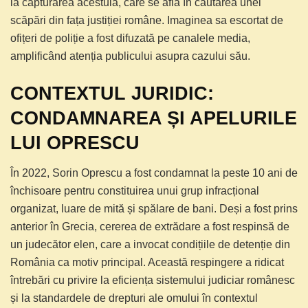
la capturarea acestuia, care se afla în căutarea unei
scăpări din fața justiției române. Imaginea sa escortat de
ofițeri de poliție a fost difuzată pe canalele media,
amplificând atenția publicului asupra cazului său.
CONTEXTUL JURIDIC:
CONDAMNAREA ȘI APELURILE
LUI OPRESCU
În 2022, Sorin Oprescu a fost condamnat la peste 10 ani de
închisoare pentru constituirea unui grup infracțional
organizat, luare de mită și spălare de bani. Deși a fost prins
anterior în Grecia, cererea de extrădare a fost respinsă de
un judecător elen, care a invocat condițiile de detenție din
România ca motiv principal. Această respingere a ridicat
întrebări cu privire la eficiența sistemului judiciar românesc
și la standardele de drepturi ale omului în contextul