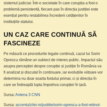
sistemul judiciar. Într-o societate în care corupția a fost o
problemă persistentă, fiecare pas în direcția justiției este
esențial pentru restabilirea încrederii cetățenilor în
instituțiile statului.
UN CAZ CARE CONTINUĂ SĂ
FASCINEZE
Pe măsură ce procedurile legale continuă, cazul lui Sorin
Oprescu rămâne un subiect de interes public. Impactul său
asupra percepției despre corupție și justiție în România va
fi analizat și discutat în continuare, iar evoluțiile viitoare vor
determina nu doar soarta fostului primar, ci și direcția în
care se îndreaptă lupta împotriva corupției în țară.
Sursa:
Antena 3 CNN
Sursa:
accentulzilei.ro/justitie/sorin-oprescu-a-fost-retinut-