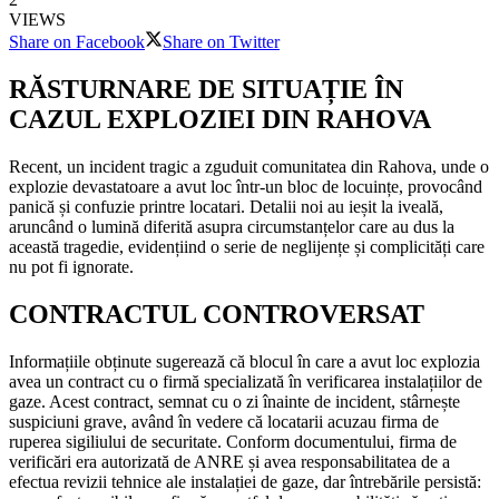
VIEWS
Share on Facebook
Share on Twitter
RĂSTURNARE DE SITUAȚIE ÎN
CAZUL EXPLOZIEI DIN RAHOVA
Recent, un incident tragic a zguduit comunitatea din Rahova, unde o
explozie devastatoare a avut loc într-un bloc de locuințe, provocând
panică și confuzie printre locatari. Detalii noi au ieșit la iveală,
aruncând o lumină diferită asupra circumstanțelor care au dus la
această tragedie, evidențiind o serie de neglijențe și complicități care
nu pot fi ignorate.
CONTRACTUL CONTROVERSAT
Informațiile obținute sugerează că blocul în care a avut loc explozia
avea un contract cu o firmă specializată în verificarea instalațiilor de
gaze. Acest contract, semnat cu o zi înainte de incident, stârnește
suspiciuni grave, având în vedere că locatarii acuzau firma de
ruperea sigiliului de securitate. Conform documentului, firma de
verificări era autorizată de ANRE și avea responsabilitatea de a
efectua revizii tehnice ale instalației de gaze, dar întrebările persistă: