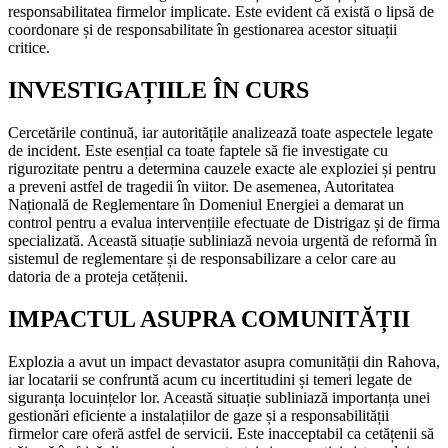
responsabilitatea firmelor implicate. Este evident că există o lipsă de
coordonare și de responsabilitate în gestionarea acestor situații
critice.
INVESTIGAȚIILE ÎN CURS
Cercetările continuă, iar autoritățile analizează toate aspectele legate
de incident. Este esențial ca toate faptele să fie investigate cu
rigurozitate pentru a determina cauzele exacte ale exploziei și pentru
a preveni astfel de tragedii în viitor. De asemenea, Autoritatea
Națională de Reglementare în Domeniul Energiei a demarat un
control pentru a evalua intervențiile efectuate de Distrigaz și de firma
specializată. Această situație subliniază nevoia urgentă de reformă în
sistemul de reglementare și de responsabilizare a celor care au
datoria de a proteja cetățenii.
IMPACTUL ASUPRA COMUNITĂȚII
Explozia a avut un impact devastator asupra comunității din Rahova,
iar locatarii se confruntă acum cu incertitudini și temeri legate de
siguranța locuințelor lor. Această situație subliniază importanța unei
gestionări eficiente a instalațiilor de gaze și a responsabilității
firmelor care oferă astfel de servicii. Este inacceptabil ca cetățenii să