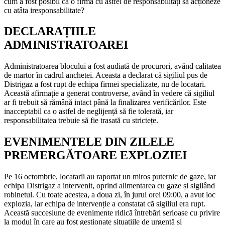
cum a fost posibil ca o firmă cu astfel de responsabilități să acționeze
cu atâta iresponsabilitate?
DECLARAȚIILE
ADMINISTRATOAREI
Administratoarea blocului a fost audiată de procurori, având calitatea
de martor în cadrul anchetei. Aceasta a declarat că sigiliul pus de
Distrigaz a fost rupt de echipa firmei specializate, nu de locatari.
Această afirmație a generat controverse, având în vedere că sigiliul
ar fi trebuit să rămână intact până la finalizarea verificărilor. Este
inacceptabil ca o astfel de neglijență să fie tolerată, iar
responsabilitatea trebuie să fie trasată cu strictețe.
EVENIMENTELE DIN ZILELE
PREMERGĂTOARE EXPLOZIEI
Pe 16 octombrie, locatarii au raportat un miros puternic de gaze, iar
echipa Distrigaz a intervenit, oprind alimentarea cu gaze și sigilând
robinetul. Cu toate acestea, a doua zi, în jurul orei 09:00, a avut loc
explozia, iar echipa de intervenție a constatat că sigiliul era rupt.
Această succesiune de evenimente ridică întrebări serioase cu privire
la modul în care au fost gestionate situațiile de urgență și