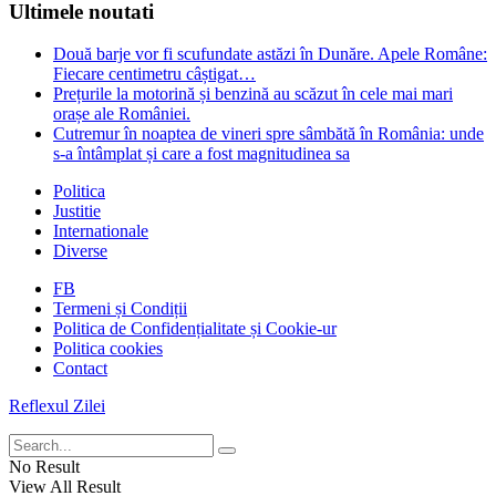
Ultimele noutati
Două barje vor fi scufundate astăzi în Dunăre. Apele Române:
Fiecare centimetru câștigat…
Prețurile la motorină și benzină au scăzut în cele mai mari
orașe ale României.
Cutremur în noaptea de vineri spre sâmbătă în România: unde
s-a întâmplat și care a fost magnitudinea sa
Politica
Justitie
Internationale
Diverse
FB
Termeni și Condiții
Politica de Confidențialitate și Cookie-ur
Politica cookies
Contact
Reflexul Zilei
No Result
View All Result