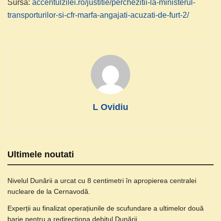
Sursa:
accentulzilei.ro/justitie/perchezitii-la-ministerul-
transporturilor-si-cfr-marfa-angajati-acuzati-de-furt-2/
L Ovidiu
Ultimele noutati
Nivelul Dunării a urcat cu 8 centimetri în apropierea centralei
nucleare de la Cernavodă.
Experții au finalizat operațiunile de scufundare a ultimelor două
barje pentru a redirecționa debitul Dunării.