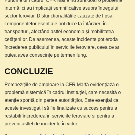
Furturile din cadrul CFR Marfă nu sunt doar o problemă
internă, ci au implicații semnificative asupra întregului
sector feroviar. Disfuncționalitățile cauzate de lipsa
componentelor esențiale pot duce la întârzieri în
transporturi, afectând astfel economia și mobilitatea
cetățenilor. De asemenea, aceste incidente pot eroda
încrederea publicului în serviciile feroviare, ceea ce ar
putea avea consecințe pe termen lung.
CONCLUZIE
Perchezițiile de amploare la CFR Marfă evidențiază o
problemă sistemică în cadrul instituției, care necesită o
atenție sporită din partea autorităților. Este esențial ca
aceste investigații să fie finalizate cu succes pentru a
restabili încrederea în serviciile feroviare și pentru a
preveni astfel de incidente în viitor.