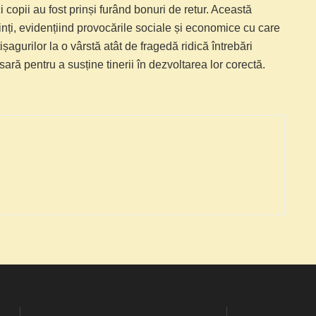
i copii au fost prinși furând bonuri de retur. Această
părinți, evidențiind provocările sociale și economice cu care
agurilor la o vârstă atât de fragedă ridică întrebări
ră pentru a susține tinerii în dezvoltarea lor corectă.