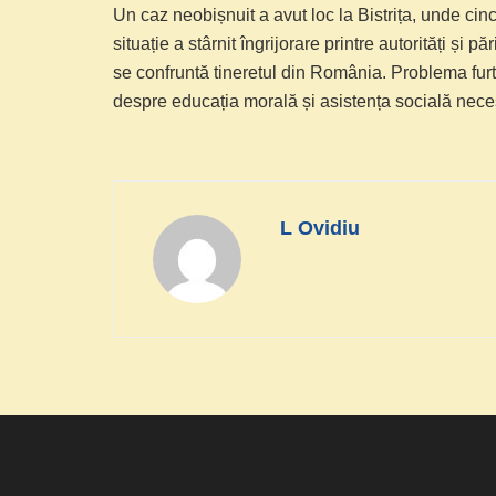
Un caz neobișnuit a avut loc la Bistrița, unde cinc
situație a stârnit îngrijorare printre autorități și 
se confruntă tineretul din România. Problema furtiș
despre educația morală și asistența socială necesa
L Ovidiu