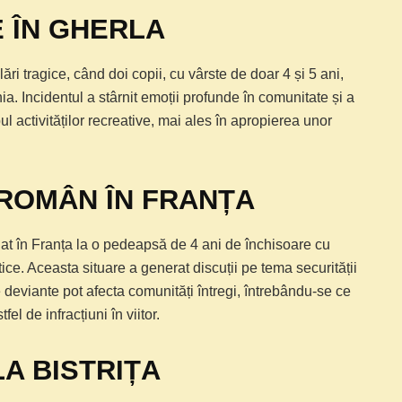
 ÎN GHERLA
ri tragice, când doi copii, cu vârste de doar 4 și 5 ani,
a. Incidentul a stârnit emoții profunde în comunitate și a
ul activităților recreative, mai ales în apropierea unor
ROMÂN ÎN FRANȚA
nat în Franța la o pedeapsă de 4 ani de închisoare cu
ice. Aceasta situare a generat discuții pe tema securității
deviante pot afecta comunități întregi, întrebându-se ce
l de infracțiuni în viitor.
LA BISTRIȚA