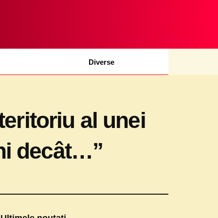
Diverse
eritoriu al unei
uni decât…”