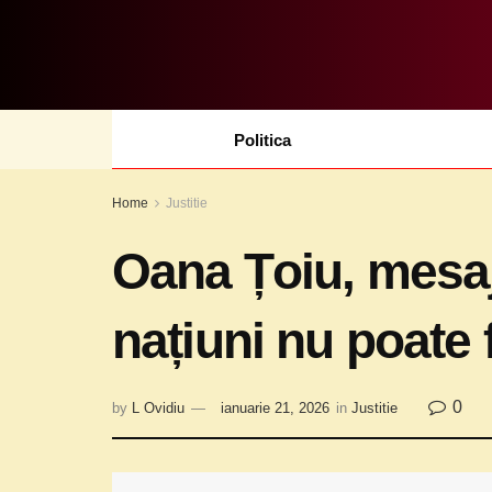
Politica
Home
Justitie
Oana Țoiu, mesaj 
națiuni nu poate 
0
by
L Ovidiu
ianuarie 21, 2026
in
Justitie