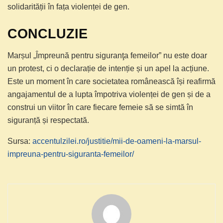
solidarității în fața violenței de gen.
CONCLUZIE
Marșul „Împreună pentru siguranţa femeilor” nu este doar
un protest, ci o declarație de intenție și un apel la acțiune.
Este un moment în care societatea românească își reafirmă
angajamentul de a lupta împotriva violenței de gen și de a
construi un viitor în care fiecare femeie să se simtă în
siguranță și respectată.
Sursa:
accentulzilei.ro/justitie/mii-de-oameni-la-marsul-
impreuna-pentru-siguranta-femeilor/