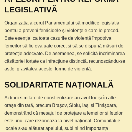
LEGISLATIVĂ
Organizația a cerut Parlamentului să modifice legislația
pentru a preveni femicidele și violențele care le preced.
Este esențial ca toate cazurile de violență împotriva
femeilor să fie evaluate corect și să se dispună măsuri de
protecție adecvate. De asemenea, se solicită incriminarea
căsătoriei forțate ca infracțiune distinctă, recunoscându-se
astfel gravitatea acestei forme de violență.
SOLIDARITATE NAȚIONALĂ
Acțiuni similare de conștientizare au avut loc și în alte
orașe din țară, precum Brașov, Sibiu, Iași și Timișoara,
demonstrând că mesajul de protejare a femeilor și fetelor
este unul care rezonează la nivel național. Comunitățile
locale s-au alăturat apelului, subliniind importanța