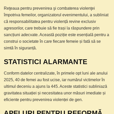
Reţeaua pentru prevenirea şi combaterea violenţei
împotriva femeilor, organizatorul evenimentului, a subliniat
că responsabilitatea pentru violență revine exclusiv
agresorilor, care trebuie să fie trași la răspundere prin
sancțiuni adecvate. Această poziție este esențială pentru a
construi o societate în care fiecare femeie și fată să se
simtă în siguranță.
STATISTICI ALARMANTE
Conform datelor centralizate, în primele opt luni ale anului
2025, 40 de femei au fost ucise, iar numărul victimelor în
ultimul deceniu a ajuns la 445. Aceste statistici subliniază
gravitatea situației și necesitatea unor măsuri imediate și
eficiente pentru prevenirea violenței de gen.
APELURI PENTRU REFORMĂ