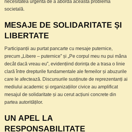
necesitatea urgentă de a aborda această problemă
societală.
MESAJE DE SOLIDARITATE ȘI
LIBERTATE
Participanții au purtat pancarte cu mesaje puternice,
precum „Libere – puternice” și „Pe corpul meu nu pui mâna
decât dacă vreau eu”, evidențiind dorința de a trasa o linie
clară între drepturile fundamentale ale femeilor și abuzurile
care le afectează. Discursurile susținute de reprezentanți ai
mediului academic și organizațiilor civice au amplificat
mesajul de solidaritate și au cerut acțiuni concrete din
partea autorităților.
UN APEL LA
RESPONSABILITATE