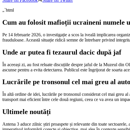
Share on Facebook
Share on Twitter
„`html
Cum au folosit mafioții ucraineni numele 
Pe 14 februarie 2026, o investigație a scos la iveală implicarea organi
frauduloase. Această situație ridică semne de întrebare privind integritat
Unde ar putea fi tezaurul dacic după jaf
În aceeași zi, au fost reluate discuțiile despre jaful de la Muzeul din O
ascunse pentru a evita detectarea. Publicul este îngrijorat de soarta ace
Lucrările pe tronsonul cel mai greu al auto
În altă ordine de idei, lucrările pe tronsonul considerat cel mai greu a
transport mai eficient între cele două regiuni, ceea ce va avea un impa
Ultimele noutăți
Antena 3 aduce zilnic știri proaspete și relevante din toate sectoarele
imperativul informării corecte și obiective, mai ales în contexte sensib