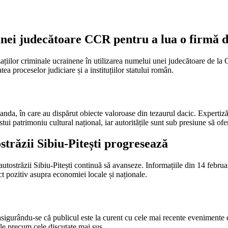
unei judecătoare CCR pentru a lua o firmă
zațiilor criminale ucrainene în utilizarea numelui unei judecătoare de la
ea proceselor judiciare și a instituțiilor statului român.
landa, în care au dispărut obiecte valoroase din tezaurul dacic. Expertiză 
stui patrimoniu cultural național, iar autoritățile sunt sub presiune să ofe
străzii Sibiu-Pitești progresează
l autostrăzii Sibiu-Pitești continuă să avanseze. Informațiile din 14 febr
ct pozitiv asupra economiei locale și naționale.
, asigurându-se că publicul este la curent cu cele mai recente eveniment
ile precum cele discutate mai sus.