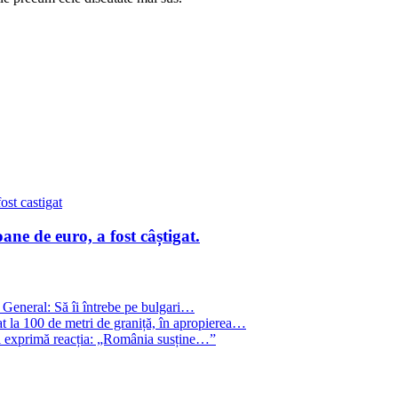
ane de euro, a fost câștigat.
 General: Să îi întrebe pe bulgari…
t la 100 de metri de graniță, în apropierea…
și exprimă reacția: „România susține…”