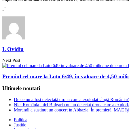
„`
L Ovidiu
Next Post
Premiul cel mare la Loto 6/49, în valoare de 4,50 milio
Ultimele noutati
De ce nu a fost detectată drona care a explodat lângă România?
Nici România, nici Bulgaria nu au detectat drona care a exploda
Morandi a susținut un concert în Abhazia. În premieră, MAE î
Politica
Justitie