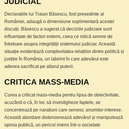
JUDICIAL
Declarațiile lui Traian Băsescu, fost președinte al
României, adaugă o dimensiune suplimentară acestei
discuții. Băsescu a sugerat că deciziile judiciare sunt
influențate de factori externi, ceea ce ridică semne de
întrebare asupra integrității sistemului judiciar. Această
situație evidențiază complexitatea relațiilor dintre politică și
justiție în România, un labirint în care adevărul este
adesea sacrificat pe altarul puterii.
CRITICA MASS-MEDIA
Curea a criticat mass-media pentru lipsa de obiectivitate,
acuzând-o că, în loc să investigheze faptele, se
concentrează pe narațiuni care servesc anumitor interese.
Această abordare distorsionează adevărul și manipulează
opinia publică, un pericol imens într-o societate