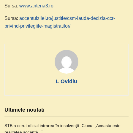
Sursa:
www.antena3.ro
Sursa:
accentulzilei.ro/justitie/csm-lauda-decizia-ccr-
privind-privilegiile-magistratilor/
L Ovidiu
Ultimele noutati
STB a cerut oficial intrarea în insolvență. Ciucu: „Aceasta este
realitatea șocantă. E…