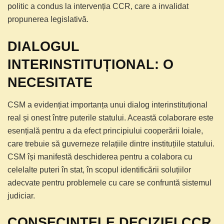
politic a condus la intervenția CCR, care a invalidat
propunerea legislativă.
DIALOGUL
INTERINSTITUȚIONAL: O
NECESITATE
CSM a evidențiat importanța unui dialog interinstituțional
real și onest între puterile statului. Această colaborare este
esențială pentru a da efect principiului cooperării loiale,
care trebuie să guverneze relațiile dintre instituțiile statului.
CSM își manifestă deschiderea pentru a colabora cu
celelalte puteri în stat, în scopul identificării soluțiilor
adecvate pentru problemele cu care se confruntă sistemul
judiciar.
CONSECINȚELE DECIZIEI CCR