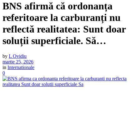
BNS afirmă că ordonanța
referitoare la carburanți nu
reflectă realitatea: Sunt doar
soluții superficiale. Să…
by
L Ovidiu
martie 25, 2026
in
Internationale
0