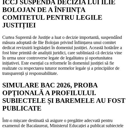
ICCJ SUSPENDĂ DECIZIA LUI ILIE
BOLOJAN DE A ÎNFIINȚA
COMITETUL PENTRU LEGILE
JUSTIȚIEI
Curtea Supremă de Justiție a luat o decizie importantă, suspendând
măsura adoptată de Ilie Bolojan privind înființarea unui comitet
dedicat revizuirii legislației în domeniul justiției. Această hotărâre a
fost bine primită de analiștii juridici, care subliniază că decizia vine
în urma unor controverse legate de legalitatea și oportunitatea
inițiativei. Este esențial ca reformele în domeniul justiției să fie
realizate cu respectarea tuturor normelor legale și a principiilor de
transparență și responsabilitate.
SIMULARE BAC 2026, PROBA
OPȚIONALĂ A PROFILULUI.
SUBIECTELE ȘI BAREMELE AU FOST
PUBLICATE
Într-o mișcare destinată să asigure o pregătire adecvată pentru
examenul de Bacalaureat, Ministerul Educației a publicat subiectele