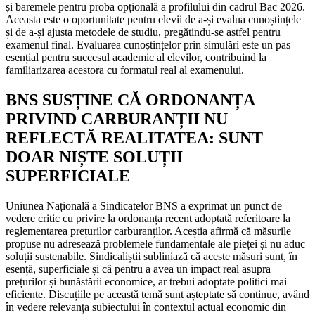
și baremele pentru proba opțională a profilului din cadrul Bac 2026.
Aceasta este o oportunitate pentru elevii de a-și evalua cunoștințele
și de a-și ajusta metodele de studiu, pregătindu-se astfel pentru
examenul final. Evaluarea cunoștințelor prin simulări este un pas
esențial pentru succesul academic al elevilor, contribuind la
familiarizarea acestora cu formatul real al examenului.
BNS SUSȚINE CĂ ORDONANȚA
PRIVIND CARBURANȚII NU
REFLECTĂ REALITATEA: SUNT
DOAR NIȘTE SOLUȚII
SUPERFICIALE
Uniunea Națională a Sindicatelor BNS a exprimat un punct de
vedere critic cu privire la ordonanța recent adoptată referitoare la
reglementarea prețurilor carburanților. Aceștia afirmă că măsurile
propuse nu adresează problemele fundamentale ale pieței și nu aduc
soluții sustenabile. Sindicaliștii subliniază că aceste măsuri sunt, în
esență, superficiale și că pentru a avea un impact real asupra
prețurilor și bunăstării economice, ar trebui adoptate politici mai
eficiente. Discuțiile pe această temă sunt așteptate să continue, având
în vedere relevanța subiectului în contextul actual economic din