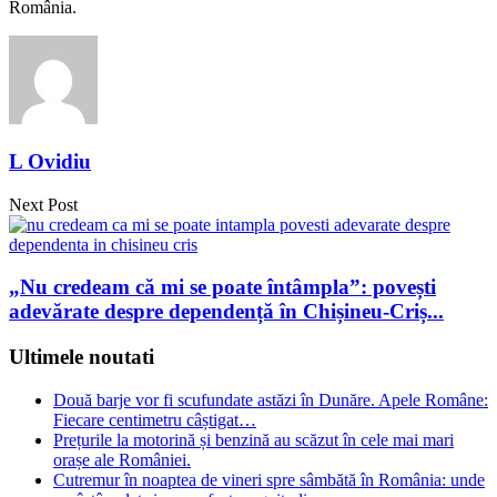
România.
L Ovidiu
Next Post
„Nu credeam că mi se poate întâmpla”: povești
adevărate despre dependență în Chișineu-Criș...
Ultimele noutati
Două barje vor fi scufundate astăzi în Dunăre. Apele Române:
Fiecare centimetru câștigat…
Prețurile la motorină și benzină au scăzut în cele mai mari
orașe ale României.
Cutremur în noaptea de vineri spre sâmbătă în România: unde