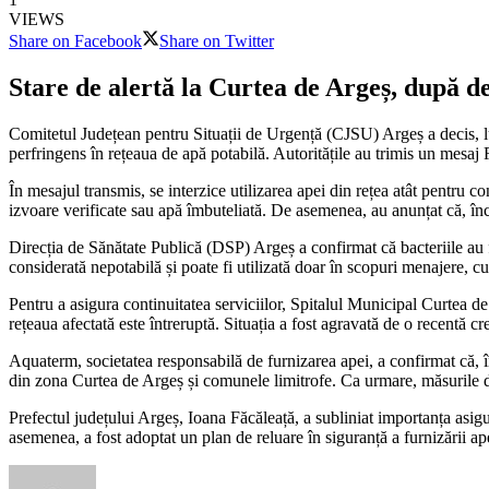
VIEWS
Share on Facebook
Share on Twitter
Stare de alertă la Curtea de Argeș, după d
Comitetul Județean pentru Situații de Urgență (CJSU) Argeș a decis, lun
perfringens în rețeaua de apă potabilă. Autoritățile au trimis un mesaj
În mesajul transmis, se interzice utilizarea apei din rețea atât pentru 
izvoare verificate sau apă îmbuteliată. De asemenea, au anunțat că, înc
Direcția de Sănătate Publică (DSP) Argeș a confirmat că bacteriile au 
considerată nepotabilă și poate fi utilizată doar în scopuri menajere, cum
Pentru a asigura continuitatea serviciilor, Spitalul Municipal Curtea d
rețeaua afectată este întreruptă. Situația a fost agravată de o recentă cre
Aquaterm, societatea responsabilă de furnizarea apei, a confirmat că, î
din zona Curtea de Argeș și comunele limitrofe. Ca urmare, măsurile de d
Prefectul județului Argeș, Ioana Făcăleață, a subliniat importanța asigu
asemenea, a fost adoptat un plan de reluare în siguranță a furnizării ap