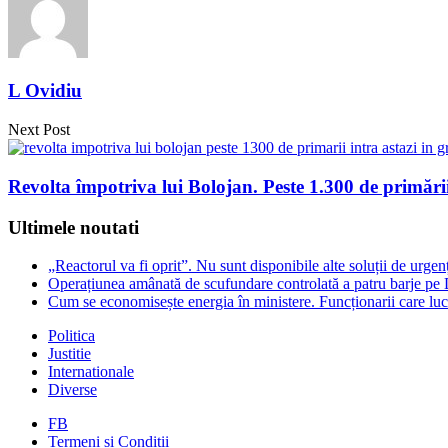
L Ovidiu
Next Post
Revolta împotriva lui Bolojan. Peste 1.300 de primării
Ultimele noutati
„Reactorul va fi oprit”. Nu sunt disponibile alte soluții de ur
Operațiunea amânată de scufundare controlată a patru barje pe D
Cum se economisește energia în ministere. Funcționarii care lu
Politica
Justitie
Internationale
Diverse
FB
Termeni și Condiții