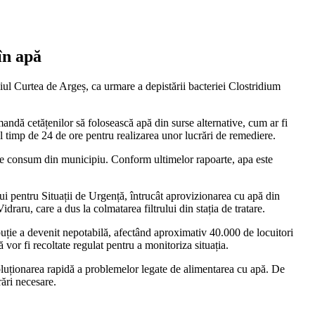
în apă
piul Curtea de Argeș, ca urmare a depistării bacteriei Clostridium
mandă cetățenilor să folosească apă din surse alternative, cum ar fi
l timp de 24 de ore pentru realizarea unor lucrări de remediere.
e de consum din municipiu. Conform ultimelor rapoarte, apa este
ui pentru Situații de Urgență, întrucât aprovizionarea cu apă din
idraru, care a dus la colmatarea filtrului din stația de tratare.
buție a devenit nepotabilă, afectând aproximativ 40.000 de locuitori
vor fi recoltate regulat pentru a monitoriza situația.
u soluționarea rapidă a problemelor legate de alimentarea cu apă. De
rări necesare.