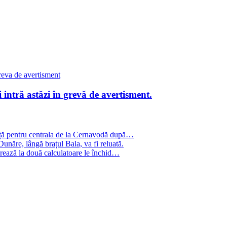
 intră astăzi în grevă de avertisment.
gență pentru centrala de la Cernavodă după…
unăre, lângă brațul Bala, va fi reluată.
crează la două calculatoare le închid…