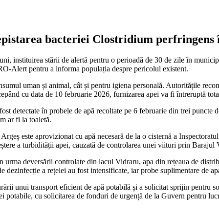
epistarea bacteriei Clostridium perfringens 
i, instituirea stării de alertă pentru o perioadă de 30 de zile în munici
 RO-Alert pentru a informa populația despre pericolul existent.
consumul uman și animal, cât și pentru igiena personală. Autoritățile reco
epând cu data de 10 februarie 2026, furnizarea apei va fi întreruptă tota
fost detectate în probele de apă recoltate pe 6 februarie din trei punct
 ar fi la toaletă.
e Argeș este aprovizionat cu apă necesară de la o cisternă a Inspectoratul
ștere a turbidității apei, cauzată de controlarea unei viituri prin Barajul V
n urma deversării controlate din lacul Vidraru, apa din rețeaua de distri
ezinfecție a rețelei au fost intensificate, iar probe suplimentare de apă 
rării unui transport eficient de apă potabilă și a solicitat sprijin pentr
ei potabile, cu solicitarea de fonduri de urgență de la Guvern pentru luc