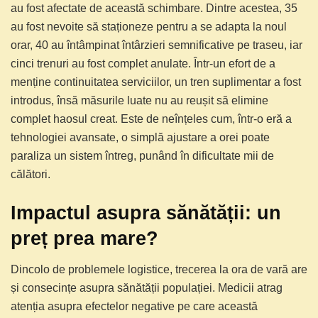
au fost afectate de această schimbare. Dintre acestea, 35
au fost nevoite să staționeze pentru a se adapta la noul
orar, 40 au întâmpinat întârzieri semnificative pe traseu, iar
cinci trenuri au fost complet anulate. Într-un efort de a
menține continuitatea serviciilor, un tren suplimentar a fost
introdus, însă măsurile luate nu au reușit să elimine
complet haosul creat. Este de neînțeles cum, într-o eră a
tehnologiei avansate, o simplă ajustare a orei poate
paraliza un sistem întreg, punând în dificultate mii de
călători.
Impactul asupra sănătății: un
preț prea mare?
Dincolo de problemele logistice, trecerea la ora de vară are
și consecințe asupra sănătății populației. Medicii atrag
atenția asupra efectelor negative pe care această