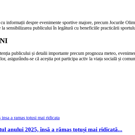
i cu informații despre evenimente sportive majore, precum Jocurile Olimpi
 la sensibilizarea publicului în legătură cu beneficiile practicării sportulu
NI
atenția publicului și detalii importante precum prognoza meteo, eveniment
l lor, asigurându-se că aceștia pot participa activ la viața socială și comun
ul anului 2025, însă a rămas totuși mai ridicată...