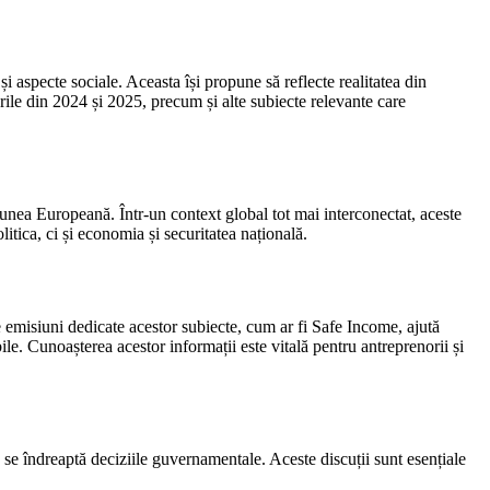
i aspecte sociale. Aceasta își propune să reflecte realitatea din
erile din 2024 și 2025, precum și alte subiecte relevante care
unea Europeană. Într-un context global tot mai interconectat, aceste
itica, ci și economia și securitatea națională.
e emisiuni dedicate acestor subiecte, cum ar fi Safe Income, ajută
le. Cunoașterea acestor informații este vitală pentru antreprenorii și
re se îndreaptă deciziile guvernamentale. Aceste discuții sunt esențiale