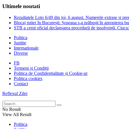
Ultimele noutati
Rezultatele Loto 6/49 din joi, 6 august. Numerele extrase și prem
Blocaj rutier în București: Șoseaua s-a prăbușit în apropierea b
STB a cerut oficial declanșarea procedurii de insolvență. Ciucu
Politica
Justitie
Internationale
Diverse
FB
Termeni și Condiții
Politica de Confidențialitate și Cookie-ur
Politica cookies
Contact
Reflexul Zilei
No Result
View All Result
Politica