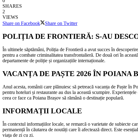
0
SHARES
2
VIEWS
Share on Facebook
Share on Twitter
POLIȚIA DE FRONTIERĂ: S-AU DESC
În ultimele săptămâni, Poliția de Frontieră a avut succes în descoperire
pentru a combate criminalitatea transfrontalieră. De două ori în această 
departamente de poliție și organizațiile internaționale.
VACANȚA DE PAȘTE 2026 ÎN POIANA 
Anul acesta, românii care plănuiesc să petreacă vacanța de Paște în Poi
pentru hoteluri și restaurante au dus la această scumpire. Experiențele di
ceea ce face ca Poiana Brașov să rămână o destinație populară.
INFORMAȚII LOCALE
În contextul informațiilor locale, se remarcă o varietate de subiecte ca
permanență în căutarea de noutăți care îi afectează direct. Este esențial
viața de zi cu zi.