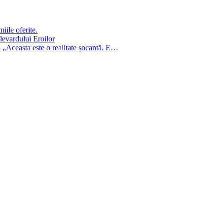
iile oferite.
ulevardului Eroilor
: „Aceasta este o realitate șocantă. E…