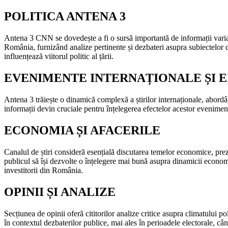
POLITICA ANTENA 3
Antena 3 CNN se dovedește a fi o sursă importantă de informații variate,
România, furnizând analize pertinente și dezbateri asupra subiectelor de
influențează viitorul politic al țării.
EVENIMENTE INTERNAȚIONALE ȘI 
Antena 3 trăiește o dinamică complexă a știrilor internaționale, abord
informații devin cruciale pentru înțelegerea efectelor acestor eveniment
ECONOMIA ȘI AFACERILE
Canalul de știri consideră esențială discutarea temelor economice, prez
publicul să își dezvolte o înțelegere mai bună asupra dinamicii economic
investitorii din România.
OPINII ȘI ANALIZE
Secțiunea de opinii oferă cititorilor analize critice asupra climatului po
în contextul dezbaterilor publice, mai ales în perioadele electorale, cân