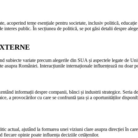
 acoperind teme esențiale pentru societate, inclusiv politică, educație ș
 interes public. În secțiunea de politică, se pot găsi detalii despre aleg
EXTERNE
ând subiecte variate precum alegerile din SUA și aspectele legate de Uni
e asupra României. Interacțiunile internaționale influențează nu doar pol
entând informații despre companii, bănci și industrii strategice. Seria d
e, a provocărilor cu care se confruntă țara și a oportunităților disponibi
litic actual, ajutând la formarea unei viziuni clare asupra direcției în ca
d fiecare opinie poate influența deciziile cetățenilor.