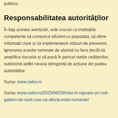
publice.
Responsabilitatea autorităților
În fața acestor avertizări, este crucial ca instituțiile
competente să comunice eficient cu populația, să ofere
informații clare și să implementeze măsuri de prevenire.
Ignorarea acestor semnale de alarmă nu face decât să
amplifice riscurile și să pună în pericol viețile cetățenilor,
subliniind astfel nevoia stringentă de acțiune din partea
autorităților.
Sursa:
www.rador.ro
Sursa:
www.rador.ro/2025/06/29/intra-in-vigoare-un-cod-
galben-de-vant-care-va-afecta-estul-romaniei/