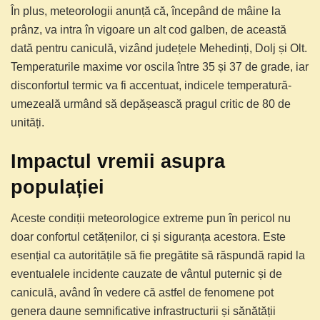
În plus, meteorologii anunță că, începând de mâine la
prânz, va intra în vigoare un alt cod galben, de această
dată pentru caniculă, vizând județele Mehedinți, Dolj și Olt.
Temperaturile maxime vor oscila între 35 și 37 de grade, iar
disconfortul termic va fi accentuat, indicele temperatură-
umezeală urmând să depășească pragul critic de 80 de
unități.
Impactul vremii asupra
populației
Aceste condiții meteorologice extreme pun în pericol nu
doar confortul cetățenilor, ci și siguranța acestora. Este
esențial ca autoritățile să fie pregătite să răspundă rapid la
eventualele incidente cauzate de vântul puternic și de
caniculă, având în vedere că astfel de fenomene pot
genera daune semnificative infrastructurii și sănătății