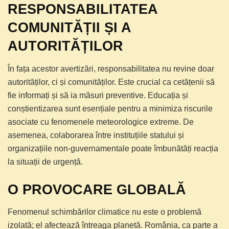
RESPONSABILITATEA
COMUNITĂȚII ȘI A
AUTORITĂȚILOR
În fața acestor avertizări, responsabilitatea nu revine doar
autorităților, ci și comunităților. Este crucial ca cetățenii să
fie informați și să ia măsuri preventive. Educația și
conștientizarea sunt esențiale pentru a minimiza riscurile
asociate cu fenomenele meteorologice extreme. De
asemenea, colaborarea între instituțiile statului și
organizațiile non-guvernamentale poate îmbunătăți reacția
la situații de urgență.
O PROVOCARE GLOBALĂ
Fenomenul schimbărilor climatice nu este o problemă
izolată; el afectează întreaga planetă. România, ca parte a