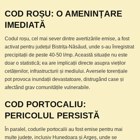
COD ROȘU: O AMENINȚARE
IMEDIATĂ
Codul roșu, cel mai sever dintre avertizările emise, a fost
activat pentru județul Bistrița-Năsăud, unde s-au înregistrat
precipitații de peste 40-50 l/mp. Această situație nu este
doar o statistică; ea are implicații directe asupra vieților
cetățenilor, infrastructurii și mediului. Aversele torențiale
pot provoca inundații devastatoare, distrugând case și
afectând grav comunitățile vulnerabile.
COD PORTOCALIU:
PERICOLUL PERSISTĂ
În paralel, codurile portocalii au fost emise pentru mai
multe județe, inclusiv Hunedoara și Argeș, unde se