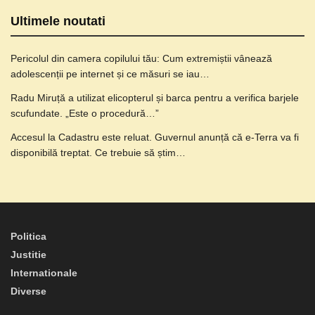
Ultimele noutati
Pericolul din camera copilului tău: Cum extremiștii vânează
adolescenții pe internet și ce măsuri se iau…
Radu Miruță a utilizat elicopterul și barca pentru a verifica barjele
scufundate. „Este o procedură…”
Accesul la Cadastru este reluat. Guvernul anunță că e-Terra va fi
disponibilă treptat. Ce trebuie să știm…
Politica
Justitie
Internationale
Diverse