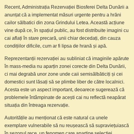
Recent, Administrația Rezervației Biosferei Delta Dunării a
anunțat că a implementat măsuri urgente pentru a hrăni
cailor sălbatici din zona Grindului Letea. Această acțiune
vine după ce, în spațiul public, au fost distribuite imagini cu
cai aflați în stare precară, unii chiar decedați, din cauza
condițiilor dificile, cum ar fi lipsa de hrană și apă.
Reprezentanții rezervației au subliniat că imaginile apărute
în mass-media nu aparțin zonei corecte din Delta Dunării,
ci mai degrabă unor zone unde caii semisălbăticiți și cei
domestici sunt lăsați să se plimbe liber de către localnici.
Acesta este un aspect important, deoarece sugerează că
problemele întâmpinate de acești cai nu reflectă neapărat
situația din întreaga rezervație.
Autoritățile au menționat că este natural ca unele
exemplare vulnerabile să nu reușească să supraviețuiască
în sezonul rece, un fenomen care aparține selecției