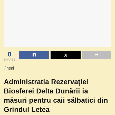
0
SHARES
„`html
Administratia Rezervației
Biosferei Delta Dunării ia
măsuri pentru caii sălbatici din
Grindul Letea